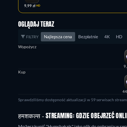
9,99 zł
HD
OGLĄDAJ TERAZ
Najlepsza cena
Bezpłatnie
4K
HD
FILTRY
Wypożycz
9,
Kup
44
Sprawdziliśmy dostępność aktualizacji w 59 serwisach stream
हमशकल्स - STREAMING: GDZIE OBEJRZEĆ ONL
Możesz kupić "Humshakals" jako plik do pobrania w serw