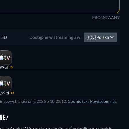
PROMOWANY
SD
🇵🇱
Polska
Dostępne w streamingu w:
99 zł
HD
,99 zł
HD
ingowych 5 sierpnia 2026 o 10:23:12.
Coś nie tak? Powiadom nas.
INE?
isie Apple TV Store lub wypożyczyć go online w serwisie