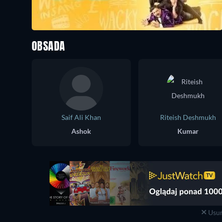
OBSADA
Saif Ali Khan
Riteish Deshmukh
Ashok
Kumar
Usuń