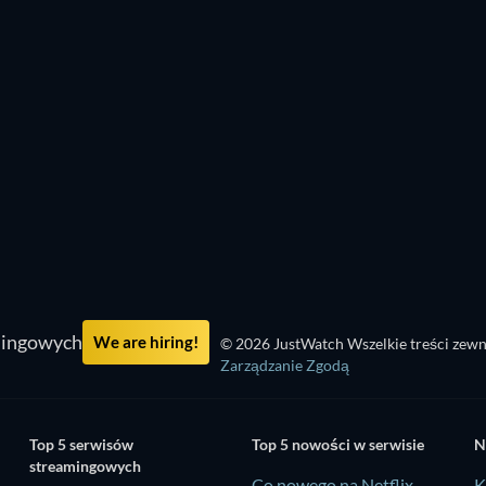
TV
mingowych
We are hiring!
© 2026 JustWatch Wszelkie treści zewn
Zarządzanie Zgodą
Top 5 serwisów
Top 5 nowości w serwisie
N
streamingowych
Co nowego na Netflix
K