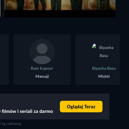
Ram Kapoor
Bipasha Basu
Mamaji
Mishti
 tę reklamę