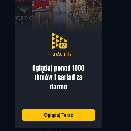
Tamannaah Bhatia
Esha Gupta
Shanaya
Dr. Shivani Gupta