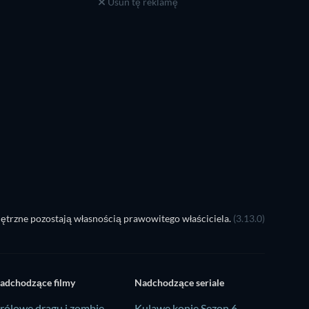
Usuń tę reklamę
ętrzne pozostają własnością prawowitego właściciela.
(3.13.0)
adchodzące filmy
Nadchodzące seriale
rólowe dragu i zombie
Kulawe konie Sezon 6