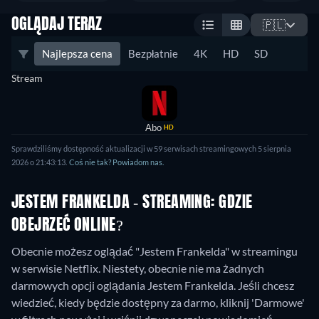
OGLĄDAJ TERAZ
🇵🇱
Najlepsza cena
Bezpłatnie
4K
HD
SD
Stream
Abo
HD
Sprawdziliśmy dostępność aktualizacji w 59 serwisach streamingowych 5 sierpnia
2026 o 21:43:13.
Coś nie tak? Powiadom nas.
JESTEM FRANKELDA - STREAMING: GDZIE
OBEJRZEĆ ONLINE?
Obecnie możesz oglądać "Jestem Frankelda" w streamingu
w serwisie Netflix.
Niestety, obecnie nie ma żadnych
darmowych opcji oglądania Jestem Frankelda. Jeśli chcesz
wiedzieć, kiedy będzie dostępny za darmo, kliknij 'Darmowe'