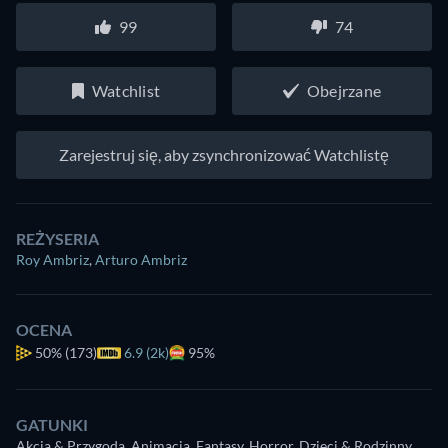
99
74
Watchlist
Obejrzane
Zarejestruj się, aby zsynchronizować Watchlistę
REŻYSERIA
Roy Ambriz
,
Arturo Ambriz
OCENA
50%
(173)
6.9 (2k)
95%
GATUNKI
Akcja & Przygoda, Animacja, Fantasy, Horror, Dzieci & Rodzinny