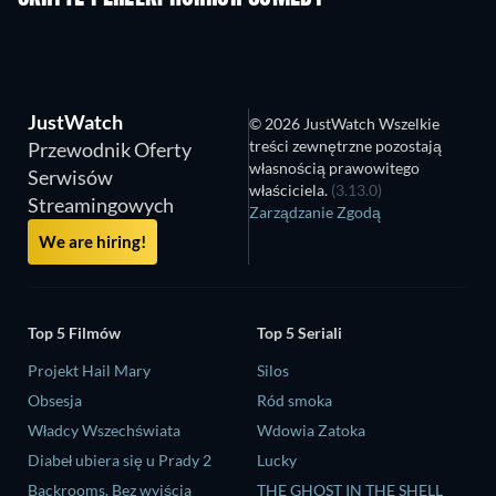
JustWatch
© 2026 JustWatch Wszelkie
treści zewnętrzne pozostają
Przewodnik Oferty
własnością prawowitego
Serwisów
właściciela.
(3.13.0)
Streamingowych
Zarządzanie Zgodą
We are hiring!
Top 5 Filmów
Top 5 Seriali
Projekt Hail Mary
Silos
Obsesja
Ród smoka
Władcy Wszechświata
Wdowia Zatoka
Diabeł ubiera się u Prady 2
Lucky
Backrooms. Bez wyjścia
THE GHOST IN THE SHELL