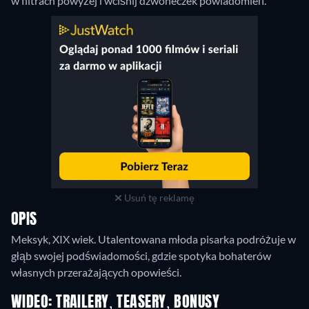
w filtrach powyżej i wciśnij dzwoneczek powiadomień.
Usuń tę reklamę
OPIS
Meksyk, XIX wiek. Utalentowana młoda pisarka podróżuje w
głąb swojej podświadomości, gdzie spotyka bohaterów
własnych przerażających opowieści.
WIDEO: TRAILERY, TEASERY, BONUSY