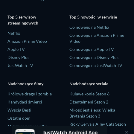
Top 5 serwisów
Top 5 nowości w serwisie
streamingowych
Co nowego na Netflix
Netflix
Co nowego na Amazon Prime
Amazon Prime Video
Video
Apple TV
Co nowego na Apple TV
Disney Plus
Co nowego na Disney Plus
JustWatch TV
Co nowego na JustWatch TV
Nadchodzące filmy
Nadchodzące seriale
Królowe dragu i zombie
Kulawe konie Sezon 6
Kandydaci śmierci
Dżentelmeni Sezon 2
Wyścig Bestii
Miłość jest ślepa: Wielka
Brytania Sezon 3
Ostatni dom
Ricky Gervais Alley Cats Sezon
Milcząca przyjaciółka
1