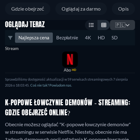
Gdzie obejrzeć
Oglądaj za darmo
Opis
OGLĄDAJ TERAZ
🇵🇱
Najlepsza cena
Bezpłatnie
4K
HD
SD
Stream
Abo
HD
Sprawdziliśmy dostępność aktualizacji w 59 serwisach streamingowych 7 sierpnia
2026 o 18:03:45.
Coś nie tak? Powiadom nas.
K-POPOWE ŁOWCZYNIE DEMONÓW - STREAMING:
GDZIE OBEJRZEĆ ONLINE?
Obecnie możesz oglądać "K-popowe łowczynie demonów"
w streamingu w serwisie Netflix.
Niestety, obecnie nie ma
żadnych darmowych opcji oglądania K-popowe łowczynie