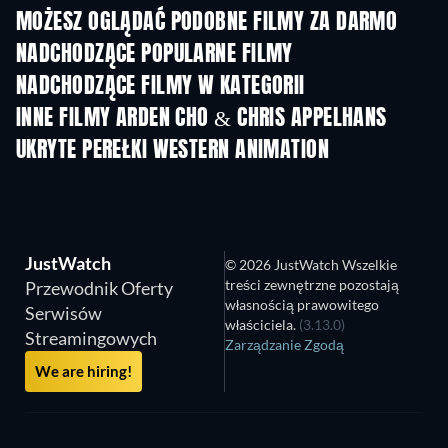
MOŻESZ OGLĄDAĆ PODOBNE FILMY ZA DARMO
NADCHODZĄCE POPULARNE FILMY
NADCHODZĄCE FILMY W KATEGORII
INNE FILMY ARDEN CHO & CHRIS APPELHANS
UKRYTE PEREŁKI WESTERN ANIMATION
TV
JustWatch
© 2026 JustWatch Wszelkie
treści zewnętrzne pozostają
Przewodnik Oferty
własnością prawowitego
Serwisów
właściciela.
(3.13.0)
Streamingowych
Zarządzanie Zgodą
We are hiring!