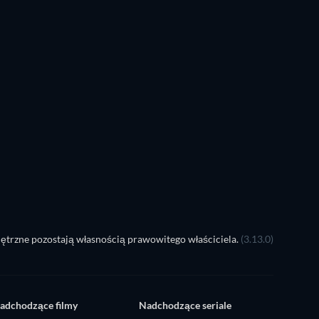
ętrzne pozostają własnością prawowitego właściciela.
(3.13.0)
adchodzące filmy
Nadchodzące seriale