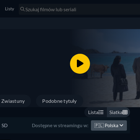
Listy
Zwiastuny
Podobne tytuły
Lista
Siatka
SD
🇵🇱
Polska
Dostępne w streamingu w: