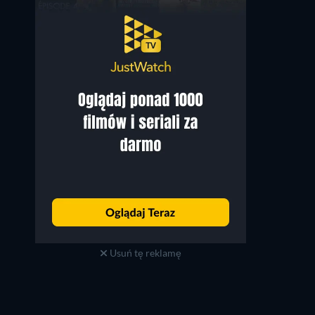
Jacopo Cullin
Massimiliano Medda
Usuń tę reklamę