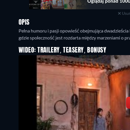
Usuń
OPIS
Pełna humoru i pasji opowieść obejmująca dwadzieścia la
gdzie społeczność jest rozdarta między marzeniami o pra
WIDEO: TRAILERY, TEASERY, BONUSY