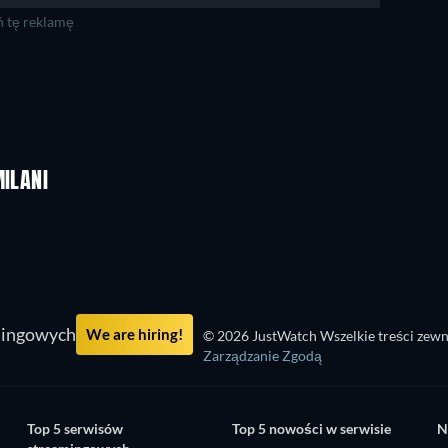
 tę reklamę
MILANI
mingowych
We are hiring!
© 2026 JustWatch Wszelkie treści zewn
Zarządzanie Zgodą
Top 5 serwisów
Top 5 nowości w serwisie
N