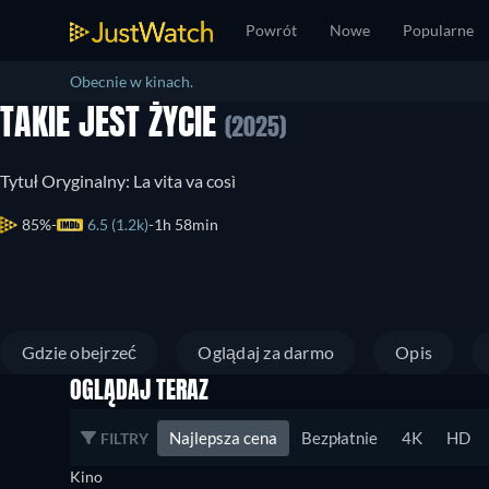
Powrót
Nowe
Popularne
Obecnie w kinach.
TAKIE JEST ŻYCIE
(2025)
Tytuł Oryginalny: La vita va così
85%
6.5 (1.2k)
1h 58min
Gdzie obejrzeć
Oglądaj za darmo
Opis
OGLĄDAJ TERAZ
Najlepsza cena
Bezpłatnie
4K
HD
FILTRY
Kino