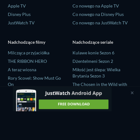
Apple TV
Co nowego na Apple TV
Disney Plus
Co nowego na Disney Plus
JustWatch TV
Co nowego na JustWatch TV
Nadchodzące filmy
Nadchodzące seriale
Milcząca przyjaciółka
Kulawe konie Sezon 6
THE RIBBON HERO
Dżentelmeni Sezon 2
A teraz wiosna
Miłość jest ślepa: Wielka
Brytania Sezon 3
Rory Scovel: Show Must Go
On
The Chosen in the Wild with
Bear Grylls Sezon 1
Nando Between Two Worlds -
A Sintonia Film
Mourinho Sezon 1