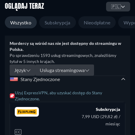
OGLĄDAJ TERAZ
🇵🇱
Wszystko
Subskrypcja
Nieodpłatne
Wypo
Mordercy są wśród nas nie jest dostępny do streamingu w
Polska.
Po sprawdzeniu 1593 usług streamingowych, znaleźliśmy
tytuł w 5 innych krajach.
Język
Usługa streamingowa
Stany Zjednoczone
Użyj ExpressVPN, aby uzyskać dostęp do Stany
Zjednoczone.
Subskrypcja
7,99 USD (29,82 zł) /
miesiąc
CC