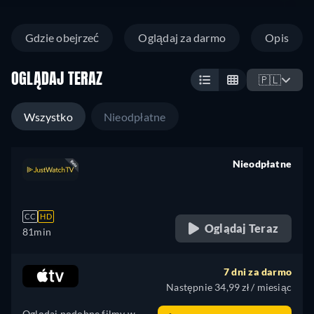
Gdzie obejrzeć
Oglądaj za darmo
Opis
OGLĄDAJ TERAZ
🇵🇱
Wszystko
Nieodpłatne
Nieodpłatne
retail price
CC
HD
Oglądaj Teraz
81min
7 dni za darmo
Następnie 34,99 zł / miesiąc
Oglądaj podobne filmy w