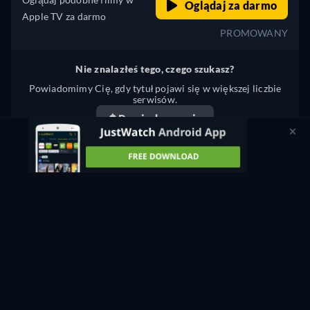
Oglądaj za darmo
Apple TV za darmo
PROMOWANY
Nie znalazłeś tego, czego szukasz?
Powiadomimy Cię, gdy tytuł pojawi się w większej liczbie
serwisów.
Powiadom mnie
Coś nie tak? Powiadom nas.
NAKED AMBITION: AN R RATED LOOK AT AN X
RATED INDUSTRY - STREAMING: GDZIE OBEJRZEĆ
ONLINE?
Obecnie możesz oglądać "Naked Ambition: An R Rated Look
at an X Rated Industry" w streamingu w serwisie JustWatch