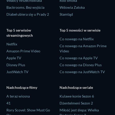
Władcy Wszechświata
Ród smoka
Backrooms. Bez wyjścia
Wdowia Zatoka
Diabeł ubiera się u Prady 2
Stamtąd
Top 5 serwisów
Top 5 nowości w serwisie
streamingowych
Co nowego na Netflix
Netflix
Co nowego na Amazon Prime
Amazon Prime Video
Video
Apple TV
Co nowego na Apple TV
Disney Plus
Co nowego na Disney Plus
JustWatch TV
Co nowego na JustWatch TV
Nadchodzące filmy
Nadchodzące seriale
A teraz wiosna
Kulawe konie Sezon 6
41
Dżentelmeni Sezon 2
Rory Scovel: Show Must Go
Miłość jest ślepa: Wielka