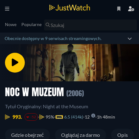
Nowe
Popularne
Obecnie dostępny w 9 serwisach streamingowych.
NOC W MUZEUM
(2006)
Tytuł Oryginalny: Night at the Museum
993.
95%
6.5 (414k)
12
1h 48min
-52
Gdzie obejrzeć
Oglądaj za darmo
Opis