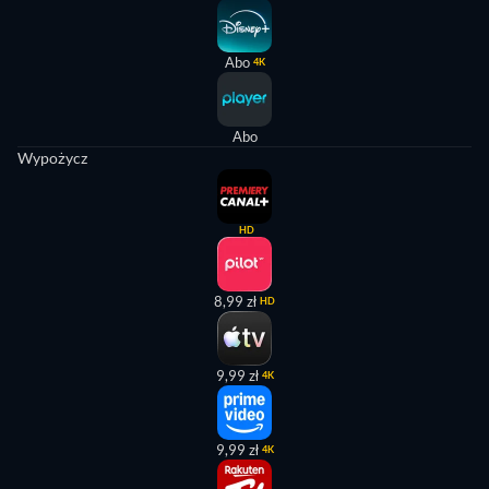
Abo
4K
Abo
Wypożycz
HD
8,99 zł
HD
9,99 zł
4K
9,99 zł
4K