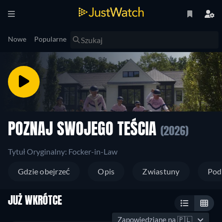
Nowe
Popularne
POZNAJ SWOJEGO TEŚCIA
(2026)
Tytuł Oryginalny: Focker-in-Law
Gdzie obejrzeć
Opis
Zwiastuny
Pod
JUŻ WKRÓTCE
Zapowiedziane na
🇵🇱