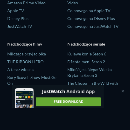
Amazon Prime Video
Video
Apple TV
Co nowego na Apple TV
Disney Plus
Co nowego na Disney Plus
JustWatch TV
Co nowego na JustWatch TV
Nadchodzące filmy
Nadchodzące seriale
Milcząca przyjaciółka
Kulawe konie Sezon 6
THE RIBBON HERO
Dżentelmeni Sezon 2
A teraz wiosna
Miłość jest ślepa: Wielka
Brytania Sezon 3
Rory Scovel: Show Must Go
On
The Chosen in the Wild with
Bear Grylls Sezon 1
Nando Between Two Worlds -
A Sintonia Film
Mourinho Sezon 1