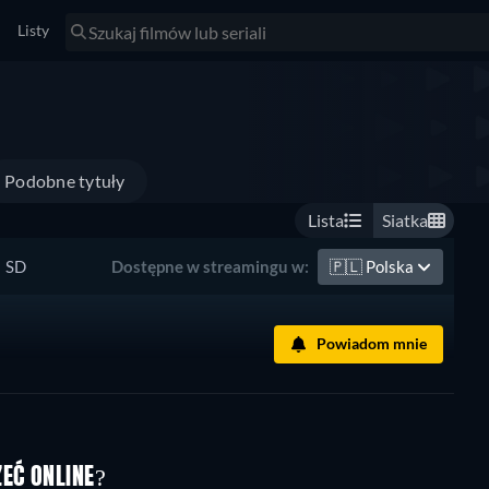
Listy
Podobne tytuły
Lista
Siatka
SD
🇵🇱
Polska
Dostępne w streamingu w:
Powiadom mnie
ZEĆ ONLINE?