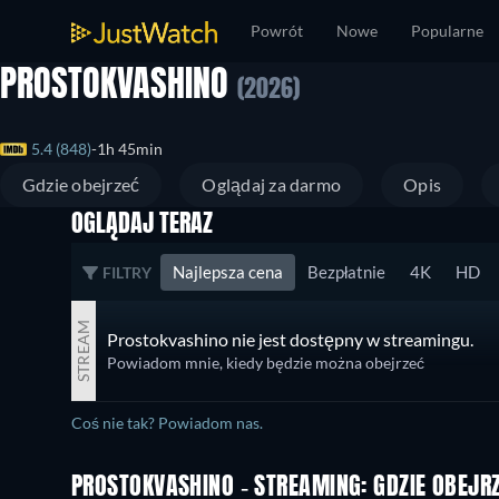
Powrót
Nowe
Popularne
PROSTOKVASHINO
(2026)
5.4 (848)
1h 45min
Gdzie obejrzeć
Oglądaj za darmo
Opis
OGLĄDAJ TERAZ
Najlepsza cena
Bezpłatnie
4K
HD
FILTRY
STREAM
Prostokvashino nie jest dostępny w streamingu.
Powiadom mnie, kiedy będzie można obejrzeć
Coś nie tak? Powiadom nas.
PROSTOKVASHINO - STREAMING: GDZIE OBEJR