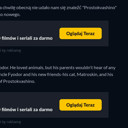
a chwilę obecną nie udało nam się znaleźć "Prostokvashino"
 co nowego.
 tę reklamę
dor. He loved animals, but his parents wouldn't hear of any
ncle Fyodor and his new friends-his cat, Matroskin, and his
 of Prostokvashino.
 tę reklamę