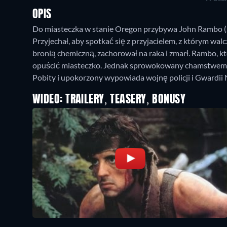
OPIS
Do miasteczka w stanie Oregon przybywa John Rambo (S
Przyjechał, aby spotkać się z przyjacielem, z którym wal
bronią chemiczną, zachorował na raka i zmarł. Rambo, kt
opuścić miasteczko. Jednak sprowokowany chamstwem i j
Pobity i upokorzony wypowiada wojnę policji i Gwardii
WIDEO: TRAILERY, TEASERY, BONUSY