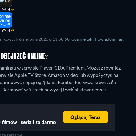
,99 zł
4K
,99 zł
4K
ingowych 6 sierpnia 2026 o 11:58:58.
Coś nie tak? Powiadom nas.
 OBEJRZEĆ ONLINE?
eamingu w serwisie Player, CDA Premium. Możesz również
serwisie Apple TV Store, Amazon Video lub wypożyczyć na
 darmowych opcji oglądania Rambo: Pierwsza krew. Jeśli
j 'Darmowe' w filtrach powyżej i wciśnij dzwoneczek
 tę reklamę