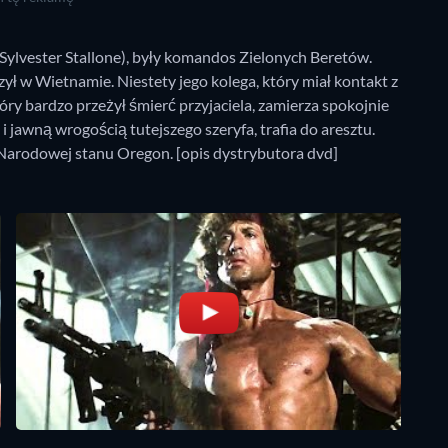
ylvester Stallone), były komandos Zielonych Beretów.
czył w Wietnamie. Niestety jego kolega, który miał kontakt z
óry bardzo przeżył śmierć przyjaciela, zamierza spokojnie
awną wrogością tutejszego szeryfa, trafia do aresztu.
 Narodowej stanu Oregon. [opis dystrybutora dvd]