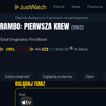
Powrót
Nowe
Popularne
Obecnie dostępny w 4 serwisach streamingowych.
RAMBO: PIERWSZA KREW
(1982)
Tytuł Oryginalny: First Blood
1981.
96%
7.7 (304k)
15
1h 33min
-116
Gdzie obejrzeć
Oglądaj za darmo
Opis
OGLĄDAJ TERAZ
Kup