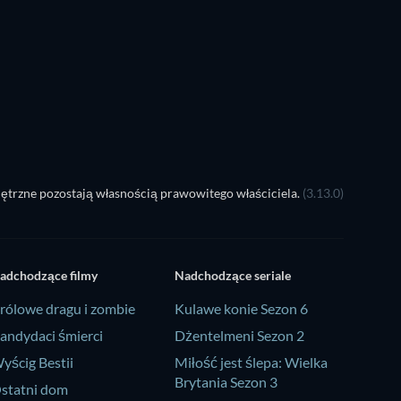
S
ętrzne pozostają własnością prawowitego właściciela.
(3.13.0)
adchodzące filmy
Nadchodzące seriale
rólowe dragu i zombie
Kulawe konie Sezon 6
andydaci śmierci
Dżentelmeni Sezon 2
yścig Bestii
Miłość jest ślepa: Wielka
Brytania Sezon 3
statni dom