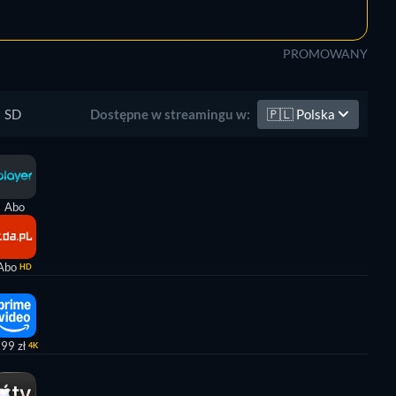
PROMOWANY
SD
🇵🇱
Polska
Dostępne w streamingu w:
Abo
Abo
HD
,99 zł
4K