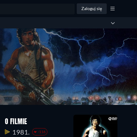
Zaloguj się
O FILMIE
1981.
-116