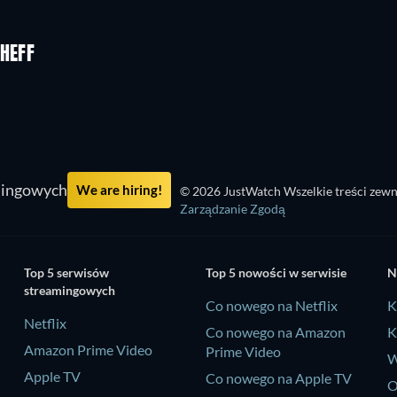
CHEFF
mingowych
We are hiring!
© 2026 JustWatch Wszelkie treści zewn
Zarządzanie Zgodą
Top 5 serwisów
Top 5 nowości w serwisie
N
streamingowych
Co nowego na Netflix
K
Netflix
Co nowego na Amazon
K
Amazon Prime Video
Prime Video
W
Apple TV
Co nowego na Apple TV
O