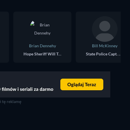
Brian Dennehy
Bill McKinney
Hope Sheriff Will Teasle
State Police Capt. Dave Kern
 tę reklamę