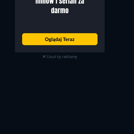
Jack Starrett
Michael Talbott
Deputy Sgt. Arthur Galt
Deputy Balford
Usuń tę reklamę