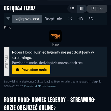
OGLĄDAJ TERAZ
🇵🇱
Najlepsza cena
Bezpłatnie
4K
HD
SD
Kino
Kino
Robin Hood: Koniec legendy nie jest dostępny w 
STREAM
streamingu.
Powiadom mnie, kiedy będzie można obejrzeć
Powiadom mnie
Sprawdziliśmy dostępność aktualizacji w 59 serwisach streamingowych 4 sierpnia
2026 o 06:25:37.
Coś nie tak? Powiadom nas.
ROBIN HOOD: KONIEC LEGENDY - STREAMING:
GDZIE OBEJRZEĆ ONLINE?