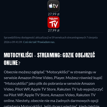
27,99 zł
27,99 zł
Sprawdziliśmy dostępność aktualizacji w 59 serwisach streamingowych 7 sierpnia
2026 o 09:41:09.
Coś nie tak? Powiadom nas.
MOTOCYKLIŚCI - STREAMING: GDZIE OBEJRZEĆ
ONLINE?
Obecnie możesz oglądać "Motocykliści" w streamingu w
serwisie Amazon Prime Video, Player. Możesz również kupić
"Motocykliści" jako plik do pobrania w serwisie Amazon
Video, Pilot WP, Apple TV Store, Rakuten TV lub wypożyczyć
na Pilot WP, Apple TV Store, Amazon Video, Rakuten TV
online.
Niestety, obecnie nie ma żadnych darmowych opcji
oglądania Motocykliści. Jeśli chcesz wiedzieć, kiedy będzie