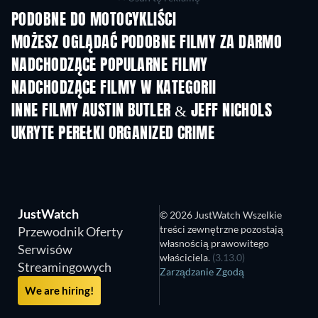
PODOBNE DO MOTOCYKLIŚCI
MOŻESZ OGLĄDAĆ PODOBNE FILMY ZA DARMO
NADCHODZĄCE POPULARNE FILMY
NADCHODZĄCE FILMY W KATEGORII
INNE FILMY AUSTIN BUTLER & JEFF NICHOLS
UKRYTE PEREŁKI ORGANIZED CRIME
TV
JustWatch
© 2026 JustWatch Wszelkie
treści zewnętrzne pozostają
Przewodnik Oferty
własnością prawowitego
Serwisów
właściciela.
(3.13.0)
Streamingowych
Zarządzanie Zgodą
We are hiring!