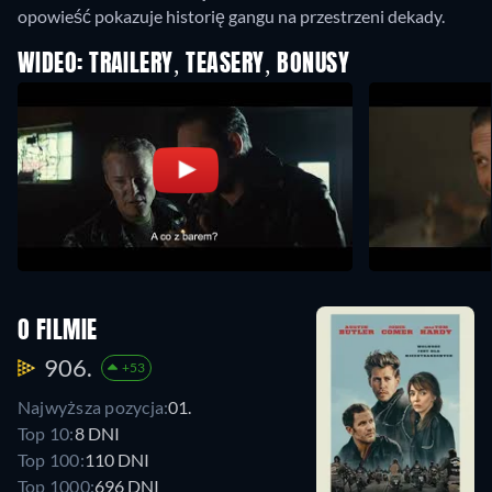
opowieść pokazuje historię gangu na przestrzeni dekady.
WIDEO: TRAILERY, TEASERY, BONUSY
O FILMIE
906.
+53
Najwyższa pozycja:
01.
Top 10:
8 DNI
Top 100:
110 DNI
Top 1000:
696 DNI