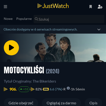
Nowe
Popularne
Obecnie dostępny w 6 serwisach streamingowych.
MOTOCYKLIŚCI
(2024)
Tytuł Oryginalny: The Bikeriders
906.
82%
6.6 (79k)
R
1h 56min
+53
Gdzie obejrzeć
Oglądaj za darmo
Opis