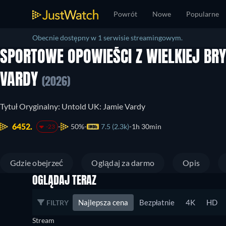
Powrót
Nowe
Popularne
Obecnie dostępny w 1 serwisie streamingowym.
SPORTOWE OPOWIEŚCI Z WIELKIEJ BRY
VARDY
(2026)
Tytuł Oryginalny: Untold UK: Jamie Vardy
6452.
50%
7.5 (2.3k)
1h 30min
-23
Gdzie obejrzeć
Oglądaj za darmo
Opis
OGLĄDAJ TERAZ
Najlepsza cena
Bezpłatnie
4K
HD
FILTRY
Stream