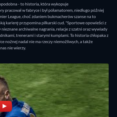
opodobna - to historia, która wykopuje
y pracował w fabryce i był półamatorem, niedługo później
emier League, choć zdaniem bukmacherów szanse na to
arską karierę przypomina piłkarski cud. "Sportowe opowieści z
 nieznane archiwalne nagrania, relacje z szatni oraz wywiady
ikami, trenerami i starymi kumplami. To historia chłopaka z
piłce nożnej nadal nie ma rzeczy niemożliwych, a także
nas nie wierzy.