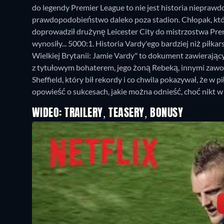
do legendy Premier League to nie jest historia nieprawd
prawdopodobieństwo daleko poza stadion. Chłopak, któr
doprowadził drużynę Leicester City do mistrzostwa Pr
wynosiły... 5000:1. Historia Vardy'ego bardziej niż piłk
Wielkiej Brytanii: Jamie Vardy" to dokument zawierający
z tytułowym bohaterem, jego żoną Rebeką, innymi zawodn
Sheffield, który bił rekordy i co chwila pokazywał, że w 
opowieść o sukcesach, jakie można odnieść, choć nikt w 
WIDEO: TRAILERY, TEASERY, BONUSY