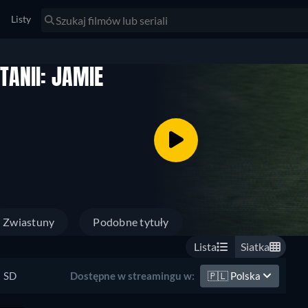
Listy
TANII: JAMIE
Zwiastuny
Podobne tytuły
Lista
Siatka
SD
🇵🇱
Polska
Dostępne w streamingu w: