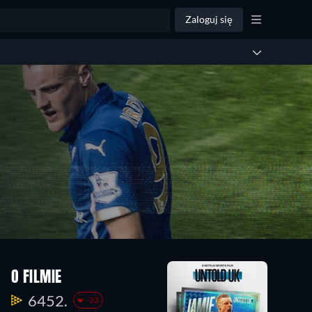
Zaloguj się
O FILMIE
6452.
-23