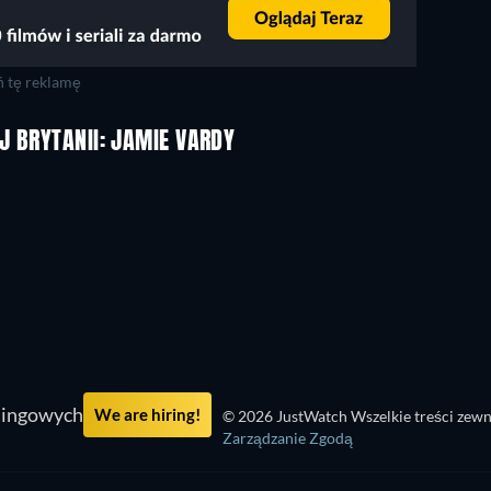
 tę reklamę
J BRYTANII: JAMIE VARDY
mingowych
We are hiring!
© 2026 JustWatch Wszelkie treści zewn
Zarządzanie Zgodą