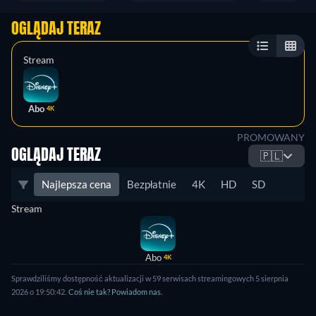
OGLĄDAJ TERAZ
Stream
Abo
4K
PROMOWANY
OGLĄDAJ TERAZ
🇵🇱
Najlepsza cena
Bezpłatnie
4K
HD
SD
Stream
Abo
4K
Sprawdziliśmy dostępność aktualizacji w 59 serwisach streamingowych 5 sierpnia
2026 o 19:50:42.
Coś nie tak? Powiadom nas.