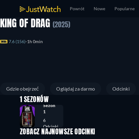
Powrót
Nowe
Popularne
KING OF DRAG
(2025)
7.6 (156)
1h 0min
Gdzie obejrzeć
Oglądaj za darmo
Odcinki
1 SEZONÓW
Sezon
1
6
Odcinki
ZOBACZ NAJNOWSZE ODCINKI