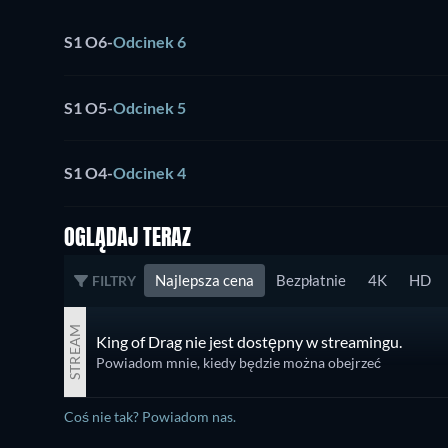
S1 O6
-
Odcinek 6
S1 O5
-
Odcinek 5
S1 O4
-
Odcinek 4
OGLĄDAJ TERAZ
Najlepsza cena
Bezpłatnie
4K
HD
FILTRY
STREAM
King of Drag nie jest dostępny w streamingu.
Powiadom mnie, kiedy będzie można obejrzeć
Coś nie tak? Powiadom nas.