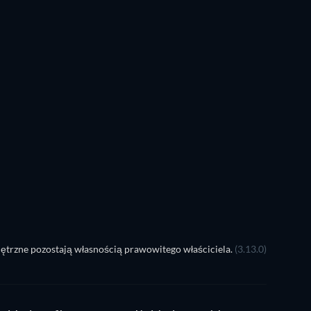
TV
TV
TV
TV
TV
TV
Sezon 1
Sezon 1
TV
TV
TV
TV
ętrzne pozostają własnością prawowitego właściciela.
(3.13.0)