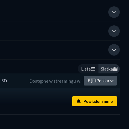
Lista
Siatka
SD
🇵🇱
Polska
Dostępne w streamingu w:
Powiadom mnie