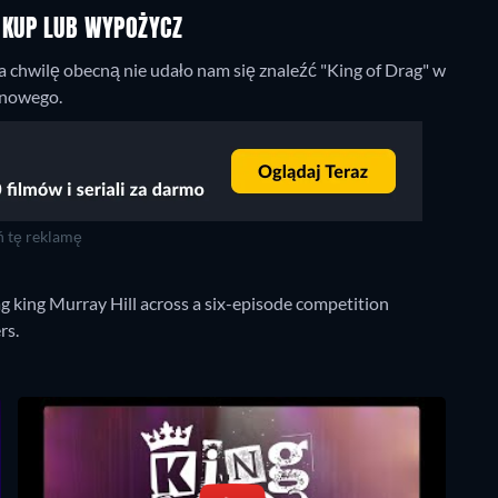
, KUP LUB WYPOŻYCZ
 chwilę obecną nie udało nam się znaleźć "King of Drag" w
o nowego.
 tę reklamę
rag king Murray Hill across a six-episode competition
rs.