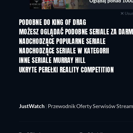
Usuń
PODOBNE DO KING OF DRAG
TV
TV
MOŻESZ OGLĄDAĆ PODOBNE SERIALE ZA DAR
TV
TV
NADCHODZĄCE POPULARNE SERIALE
TV
TV
NADCHODZĄCE SERIALE W KATEGORII
Sezon 3
Sezon 1
INNE SERIALE MURRAY HILL
TV
TV
UKRYTE PEREŁKI REALITY COMPETITION
TV
TV
JustWatch
|
Przewodnik Oferty Serwisów Strea