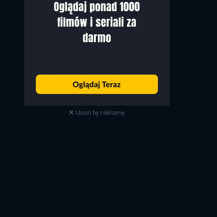
Usuń tę reklamę
Wang Newton
Paul Feig
Self - Judge