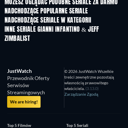
MOŻESZ OGLĄDAĆ PODOBNE SERIALE ZA DARMO
TV
TV
NADCHODZĄCE POPULARNE SERIALE
TV
TV
NADCHODZĄCE SERIALE W KATEGORII
Sezon 1
Sezon 1
Sez
INNE SERIALE GIANNI INFANTINO & JEFF
ZIMBALIST
TV
TV
JustWatch
© 2026 JustWatch Wszelkie
treści zewnętrzne pozostają
Przewodnik Oferty
własnością prawowitego
Serwisów
właściciela.
(3.13.0)
Streamingowych
Zarządzanie Zgodą
We are hiring!
Top 5 Filmów
Top 5 Seriali