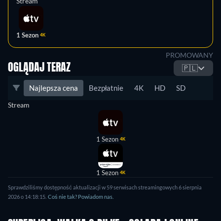
Stream
1 Sezon
4K
PROMOWANY
OGLĄDAJ TERAZ
🇵🇱
Najlepsza cena
Bezpłatnie
4K
HD
SD
Stream
1 Sezon
4K
1 Sezon
4K
Sprawdziliśmy dostępność aktualizacji w 59 serwisach streamingowych 6 sierpnia
2026 o 14:18:15.
Coś nie tak? Powiadom nas.