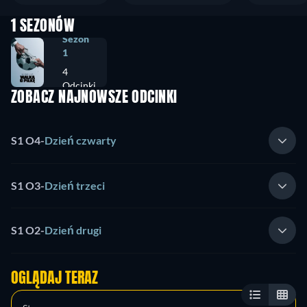
1 SEZONÓW
Sezon
1
4
Odcinki
ZOBACZ NAJNOWSZE ODCINKI
S1 O4
-
Dzień czwarty
S1 O3
-
Dzień trzeci
S1 O2
-
Dzień drugi
OGLĄDAJ TERAZ