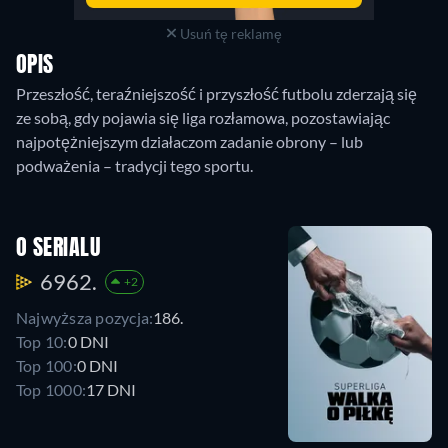
Usuń tę reklamę
OPIS
Przeszłość, teraźniejszość i przyszłość futbolu zderzają się
ze sobą, gdy pojawia się liga rozłamowa, pozostawiając
najpotężniejszym działaczom zadanie obrony – lub
podważenia – tradycji tego sportu.
O SERIALU
6962.
+2
Najwyższa pozycja:
186.
Top 10:
0 DNI
Top 100:
0 DNI
Top 1000:
17 DNI