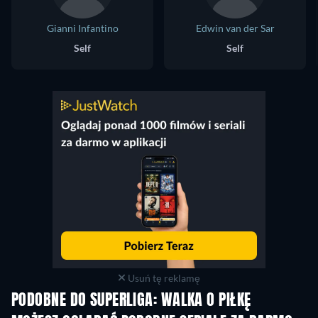
Gianni Infantino
Edwin van der Sar
Self
Self
Usuń tę reklamę
PODOBNE DO SUPERLIGA: WALKA O PIŁKĘ
TV
TV