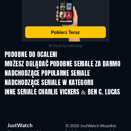
Usuń tę reklamę
PODOBNE DO OCALENI
TV
TV
MOŻESZ OGLĄDAĆ PODOBNE SERIALE ZA DARMO
TV
NADCHODZĄCE POPULARNE SERIALE
TV
TV
NADCHODZĄCE SERIALE W KATEGORII
Sezon 6
Sezon 2
Sez
INNE SERIALE CHARLIE VICKERS & BEN C. LUCAS
TV
TV
JustWatch
© 2026 JustWatch Wszelkie