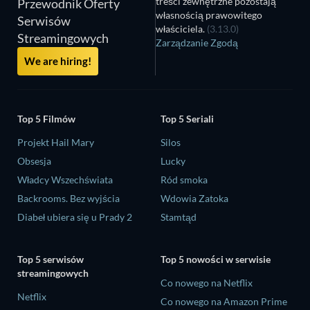
treści zewnętrzne pozostają
Przewodnik Oferty
własnością prawowitego
Serwisów
właściciela.
(3.13.0)
Streamingowych
Zarządzanie Zgodą
We are hiring!
Top 5 Filmów
Top 5 Seriali
Projekt Hail Mary
Silos
Obsesja
Lucky
Władcy Wszechświata
Ród smoka
Backrooms. Bez wyjścia
Wdowia Zatoka
Diabeł ubiera się u Prady 2
Stamtąd
Top 5 serwisów
Top 5 nowości w serwisie
streamingowych
Co nowego na Netflix
Netflix
Co nowego na Amazon Prime