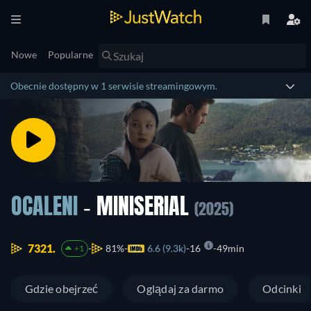
Nowe
Popularne
Obecnie dostępny w 1 serwisie streamingowym.
OCALENI
- MINISERIAL
(2025)
7321.
81%
6.6 (9.3k)
16
49min
+1
Gdzie obejrzeć
Oglądaj za darmo
Odcinki