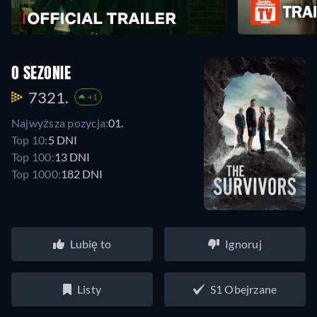
O SEZONIE
7321.
+1
Najwyższa pozycja:
01.
Top 10:
5 DNI
Top 100:
13 DNI
Top 1000:
182 DNI
Lubię to
Ignoruj
Listy
S1 Obejrzane