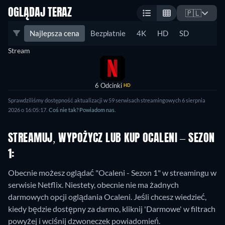
OGLĄDAJ TERAZ
🇵🇱
Najlepsza cena
Bezpłatnie
4K
HD
SD
Stream
6 Odcinki
HD
Sprawdziliśmy dostępność aktualizacji w 59 serwisach streamingowych 6 sierpnia
2026 o 16:05:17.
Coś nie tak? Powiadom nas.
STREAMUJ, WYPOŻYCZ LUB KUP OCALENI – SEZON
1:
Obecnie możesz oglądać "Ocaleni - Sezon 1" w streamingu w
serwisie Netflix.
Niestety, obecnie nie ma żadnych
darmowych opcji oglądania Ocaleni. Jeśli chcesz wiedzieć,
kiedy będzie dostępny za darmo, kliknij 'Darmowe' w filtrach
powyżej i wciśnij dzwoneczek powiadomień.