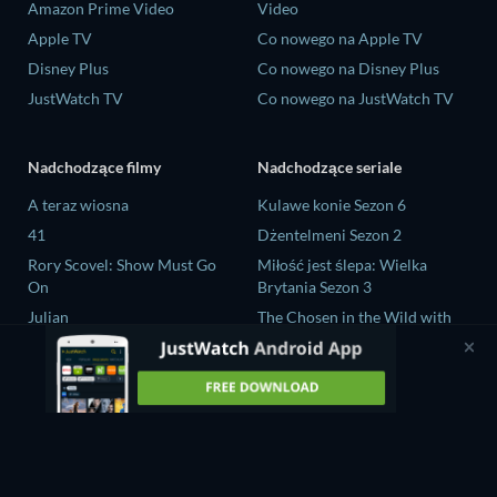
Amazon Prime Video
Video
Apple TV
Co nowego na Apple TV
Disney Plus
Co nowego na Disney Plus
JustWatch TV
Co nowego na JustWatch TV
Nadchodzące filmy
Nadchodzące seriale
A teraz wiosna
Kulawe konie Sezon 6
41
Dżentelmeni Sezon 2
Rory Scovel: Show Must Go
Miłość jest ślepa: Wielka
On
Brytania Sezon 3
Julian
The Chosen in the Wild with
Bear Grylls Sezon 1
Nando Between Two Worlds -
A Sintonia Film
Mourinho Sezon 1