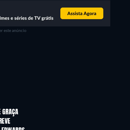
r este anúncio
E GRAÇA
REVE