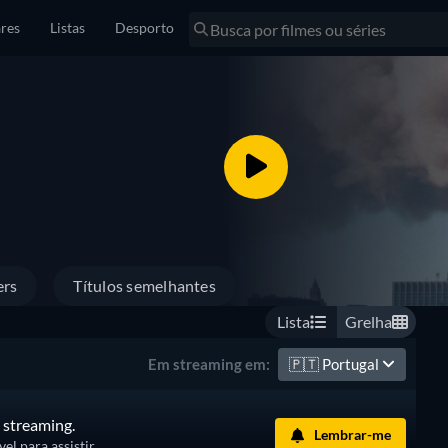
res
Listas
Desporto
ers
Títulos semelhantes
Lista
Grelha
🇵🇹
Portugal
Em streaming em:
 streaming.
Lembrar-me
l para assistir.