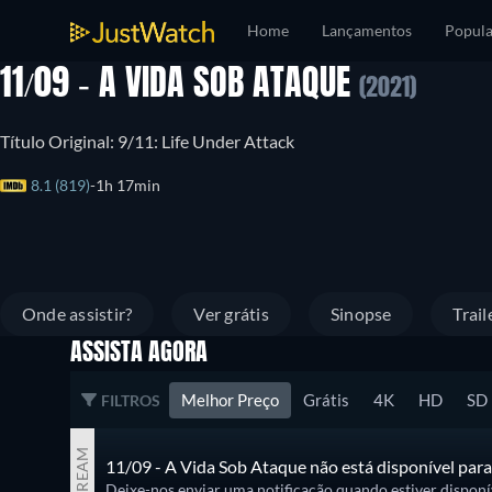
Home
Lançamentos
Popula
11/09 - A VIDA SOB ATAQUE
(2021)
Título Original: 9/11: Life Under Attack
8.1 (819)
1h 17min
Onde assistir?
Ver grátis
Sinopse
Trail
ASSISTA AGORA
Melhor Preço
Grátis
4K
HD
SD
FILTROS
STREAM
11/09 - A Vida Sob Ataque não está disponível para
Deixe-nos enviar uma notificação quando estiver disponíve