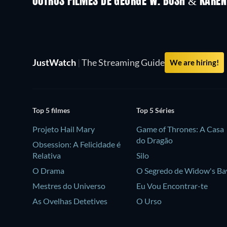
OUTROS FILMES DE GEORGE W. BUSH & KARE
JustWatch
|
The Streaming Guide
We are hiring!
Top 5 filmes
Top 5 Séries
Projeto Hail Mary
Game of Thrones: A Casa
do Dragão
Obsession: A Felicidade é
Relativa
Silo
O Drama
O Segredo de Widow's Ba
Mestres do Universo
Eu Vou Encontrar-te
As Ovelhas Detetives
O Urso