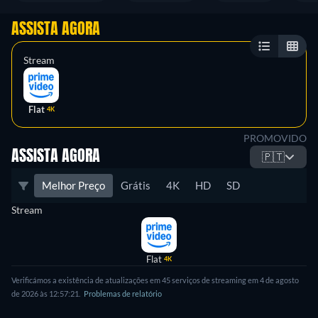
ASSISTA AGORA
Stream
Flat
4K
PROMOVIDO
ASSISTA AGORA
🇵🇹
Melhor Preço
Grátis
4K
HD
SD
Stream
Flat
4K
Verificámos a existência de atualizações em 45 serviços de streaming em 4 de agosto
de 2026 às 12:57:21.
Problemas de relatório