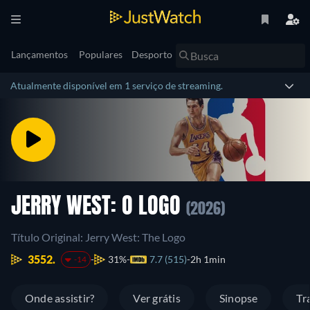
Lançamentos
Populares
Desporto
Atualmente disponível em 1 serviço de streaming.
JERRY WEST: O LOGO
(2026)
Título Original: Jerry West: The Logo
3552.
31%
7.7 (515)
2h 1min
-14
Onde assistir?
Ver grátis
Sinopse
Tr