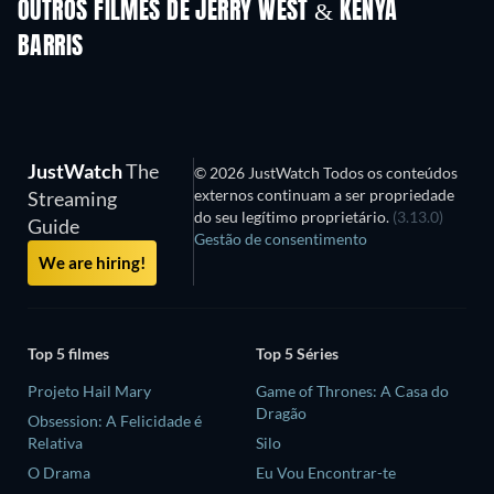
OUTROS FILMES DE JERRY WEST & KENYA
BARRIS
JustWatch
The
© 2026 JustWatch Todos os conteúdos
externos continuam a ser propriedade
Streaming
do seu legítimo proprietário.
(3.13.0)
Guide
Gestão de consentimento
We are hiring!
Top 5 filmes
Top 5 Séries
Projeto Hail Mary
Game of Thrones: A Casa do
Dragão
Obsession: A Felicidade é
Relativa
Silo
O Drama
Eu Vou Encontrar-te