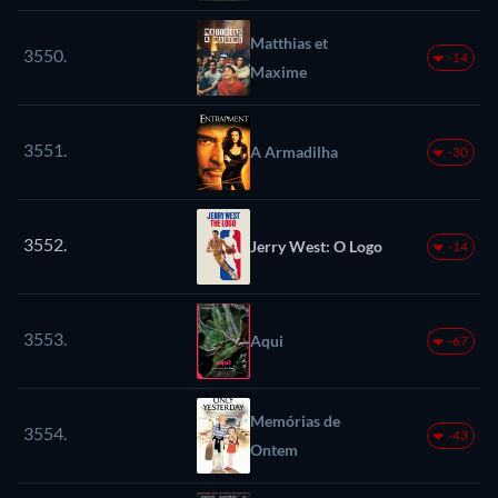
Matthias et
3550.
-14
Maxime
3551.
A Armadilha
-30
3552.
Jerry West: O Logo
-14
3553.
Aqui
-67
Memórias de
3554.
-43
Ontem