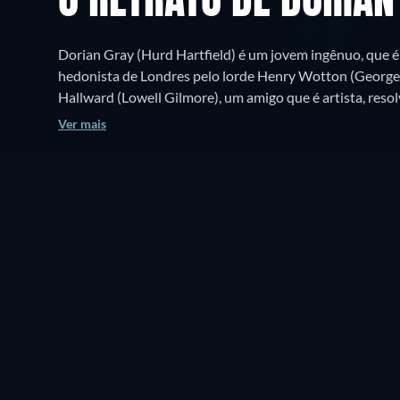
O RETRATO DE DORIAN
Dorian Gray (Hurd Hartfield) é um jovem ingênuo, que
hedonista de Londres pelo lorde Henry Wotton (George 
Hallward (Lowell Gilmore), um amigo que é artista, reso
retratar a beleza jovial de Dorian. Ele gosta tanto do ret
Ver mais
daria até mesmo a alma para permanecer com aquele visu
então todos os pecados e a idade de Dorian são transferi
cada vez mais horrível. Em compensação, Dorian perma
e belo.
Onde assistir?
Ver grátis
Sinopse
ASSISTA AGORA
Todos
Grátis
CC
HD
111min