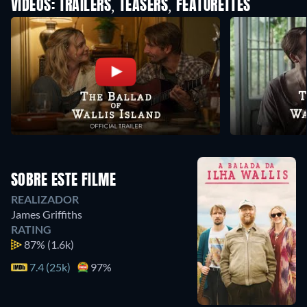
VIDEOS: TRAILERS, TEASERS, FEATURETTES
SOBRE ESTE FILME
REALIZADOR
James Griffiths
RATING
87%
(1.6k)
7.4 (25k)
97%