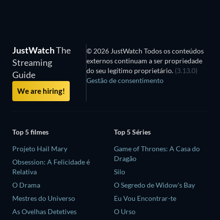
JustWatch
The
© 2026 JustWatch Todos os conteúdos
externos continuam a ser propriedade
Streaming
do seu legítimo proprietário.
(3.13.0)
Guide
Gestão de consentimento
We are hiring!
Top 5 filmes
Top 5 Séries
Projeto Hail Mary
Game of Thrones: A Casa do
Dragão
Obsession: A Felicidade é
Relativa
Silo
O Drama
O Segredo de Widow's Bay
Mestres do Universo
Eu Vou Encontrar-te
As Ovelhas Detetives
O Urso