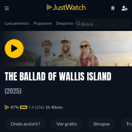
Lançamentos
Populares
Desporto
THE BALLAD OF WALLIS ISLAND
(2025)
87%
7.4 (25k)
1h 40min
Onde assistir?
Ver grátis
Sinopse
Tr