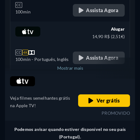
CC
Assista Agora
100min
Alugar
14,90 R$ (2,51€)
CC
4K
Assista Agora
100min
- Português, Inglês
Mostrar mais
retail price
Estados Unidos
Veja filmes semelhantes grátis
Ver grátis
na Apple TV!
PROMOVIDO
Podemos avisar quando estiver disponível no seu país
(Portugal).