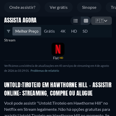
Onde assistir?
Ver grátis
Sinopse
Tr
ASSISTA AGORA
🇵🇹
Melhor Preço
Grátis
4K
HD
SD
Stream
Flat
HD
Verificámos a existência de atualizações em 45 serviços de streaming em 4 de agosto
de 2026 às 03:29:01.
Problemas de relatório
UNTOLD:TIROTEIO EM HAWTHORNE HILL - ASSISTIR
ONLINE: STREAMING, COMPRE OU ALUGUE
Você pode assistir "Untold:Tiroteio em Hawthorne Hill" no
Netflix em Stream legalmente.
Não há opções gratuitas para
assistir Untold:Tiroteio em Hawthorne Hill no momento. Se