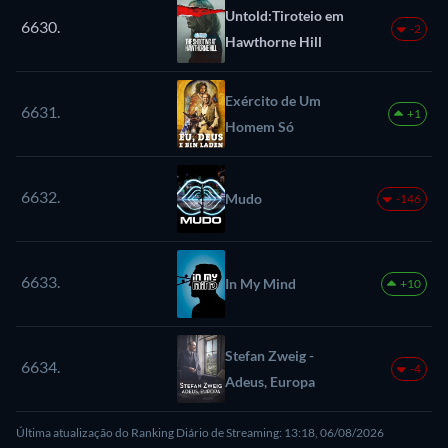
Untold:Tiroteio em
6630.
-2
Hawthorne Hill
Exército de Um
6631.
+1
Homem Só
6632.
Mudo
-146
6633.
In My Mind
+10
Stefan Zweig -
6634.
-4
Adeus, Europa
Última atualização do Ranking Diário de Streaming: 13:18, 06/08/2026