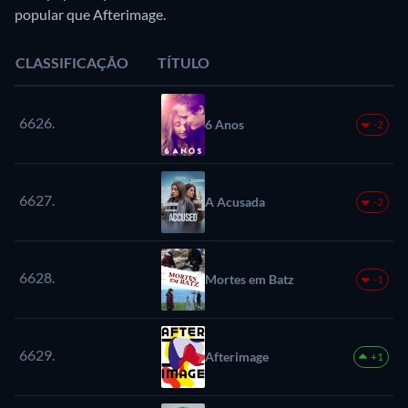
popular que Afterimage.
CLASSIFICAÇÃO
TÍTULO
6626.
6 Anos
-2
6627.
A Acusada
-2
6628.
Mortes em Batz
-1
6629.
Afterimage
+1