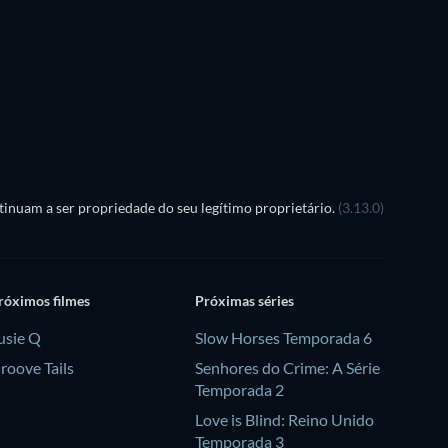
Série
Série
Temporada 2
Temporada 1
Série
Série
inuam a ser propriedade do seu legítimo proprietário.
(3.13.0)
róximos filmes
Próximas séries
usie Q
Slow Horses Temporada 6
roove Tails
Senhores do Crime: A Série
Temporada 2
Love is Blind: Reino Unido
Temporada 3