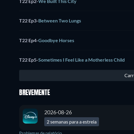
T22 Ep2
-
We Built This City
T22 Ep3
-
Between Two Lungs
T22 Ep4
-
Goodbye Horses
T22 Ep5
-
Sometimes I Feel Like a Motherless Child
Carr
BREVEMENTE
2026-08-26
2 semanas para a estreia
Problemas de relatório