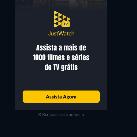
Remover este anúncio
Série
Série
Série
Série