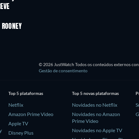
REVE
Série
Série
Temporada 1
Temporada 4
Y ROONEY
Série
Série
© 2026 JustWatch Todos os conteúdos externos cont
Gestão de consentimento
Top 5 plataformas
Top 5 novas plataformas
P
Netflix
Novidades no Netflix
S
Amazon Prime Video
Novidades no Amazon
G
Prime Video
Apple TV
y
Novidades no Apple TV
Disney Plus