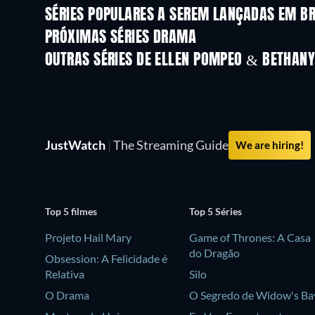
SÉRIES POPULARES A SEREM LANÇADAS EM B
Série
Série
PRÓXIMAS SÉRIES DRAMA
Temporada 6
Temporada 2
OUTRAS SÉRIES DE ELLEN POMPEO & BETHAN
Série
Série
JustWatch
|
The Streaming Guide
We are hiring!
Top 5 filmes
Top 5 Séries
Projeto Hail Mary
Game of Thrones: A Casa
do Dragão
Obsession: A Felicidade é
Relativa
Silo
O Drama
O Segredo de Widow's Ba