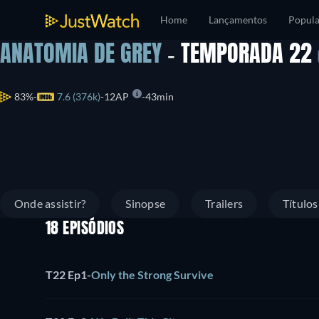
Home
Lançamentos
Popula
ANATOMIA DE GREY
- TEMPORADA 22
83%
7.6 (376k)
12AP
43min
Onde assistir?
Sinopse
Trailers
Título
18 EPISÓDIOS
T22 Ep1
-
Only the Strong Survive