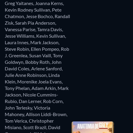
Greg Yaitanes
,
Joanna Kerns
,
Kevin Rodney Sullivan
,
Pete
Chatmon
,
Jesse Bochco
,
Randall
Zisk
,
Sarah Pia Anderson
,
Vanessa Parise
,
Tamra Davis
,
Jesse Williams
,
Kevin Sullivan
,
Laura Innes
,
Mark Jackson
,
Steve Robin
,
Ellen Pompeo
,
Rob
J. Greenlea
,
Susan Vaill
,
Tony
Goldwyn
,
Bobby Roth
,
John
David Coles
,
Arlene Sanford
,
Julie Anne Robinson
,
Linda
Klein
,
Morenike Joela Evans
,
Tony Phelan
,
Adam Arkin
,
Mark
Jackson
,
Nicole Cummins-
Rubio
,
Dan Lerner
,
Rob Corn
,
John Terlesky
,
Victoria
Mahoney
,
Allison Liddi-Brown
,
Tom Verica
,
Christopher
Misiano
,
Scott Brazil
,
David