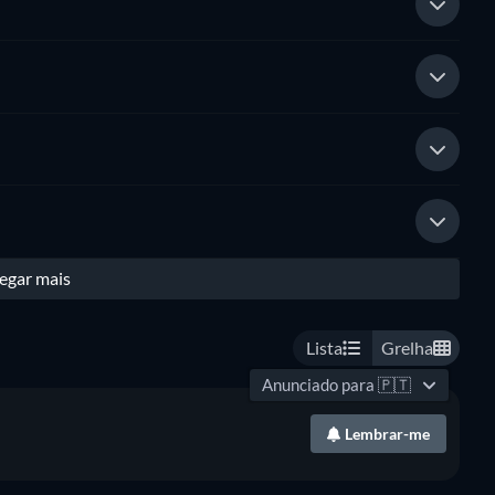
egar mais
Lista
Grelha
Anunciado para
🇵🇹
Lembrar-me