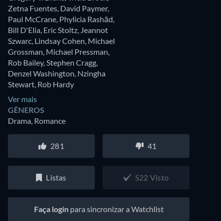
Zetna Fuentes
,
David Paymer
,
Paul McCrane
,
Phylicia Rashād
,
Bill D'Elia
,
Eric Stoltz
,
Jeannot
Szwarc
,
Lindsay Cohen
,
Michael
Grossman
,
Michael Pressman
,
Rob Bailey
,
Stephen Cragg
,
Denzel Washington
,
Nzingha
Stewart
,
Rob Hardy
Ver mais
GÊNEROS
Drama, Romance
281
41
Listas
S22 Visto
Patrick Dempsey
Caterina Scorsone
Derek Shepherd
Amelia Shepherd
Faça login
para sincronizar a Watchlist