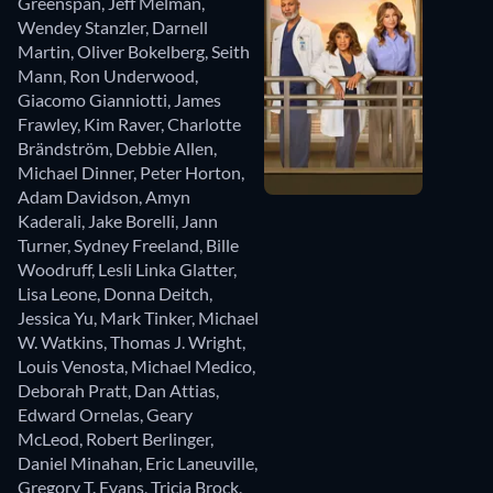
Greenspan
,
Jeff Melman
,
Wendey Stanzler
,
Darnell
Martin
,
Oliver Bokelberg
,
Seith
Mann
,
Ron Underwood
,
Giacomo Gianniotti
,
James
Frawley
,
Kim Raver
,
Charlotte
Brändström
,
Debbie Allen
,
Michael Dinner
,
Peter Horton
,
Adam Davidson
,
Amyn
Kaderali
,
Jake Borelli
,
Jann
Turner
,
Sydney Freeland
,
Bille
Woodruff
,
Lesli Linka Glatter
,
Lisa Leone
,
Donna Deitch
,
Jessica Yu
,
Mark Tinker
,
Michael
W. Watkins
,
Thomas J. Wright
,
Louis Venosta
,
Michael Medico
,
Deborah Pratt
,
Dan Attias
,
Edward Ornelas
,
Geary
McLeod
,
Robert Berlinger
,
Daniel Minahan
,
Eric Laneuville
,
Gregory T. Evans
,
Tricia Brock
,