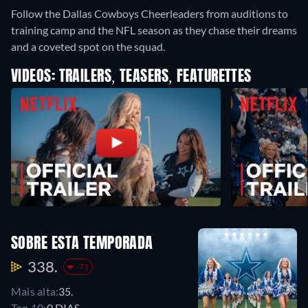
Follow the Dallas Cowboys Cheerleaders from auditions to
training camp and the NFL season as they chase their dreams
and a coveted spot on the squad.
VIDEOS: TRAILERS, TEASERS, FEATURETTES
SOBRE ESTA TEMPORADA
338.
-71
Mais alta:
35.
Top 10:
0 DIAS