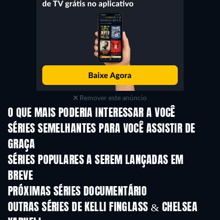
Remover este anúncio
O QUE MAIS PODERIA INTERESSAR A VOCÊ
Série
Série
S
SÉRIES SEMELHANTES PARA VOCÊ ASSISTIR DE
GRAÇA
Série
Série
S
SÉRIES POPULARES A SEREM LANÇADAS EM
BREVE
Série
Série
S
PRÓXIMAS SÉRIES DOCUMENTÁRIO
Temporada 1
Temporada 1
Tempora
OUTRAS SÉRIES DE KELLI FINGLASS & CHELSEA