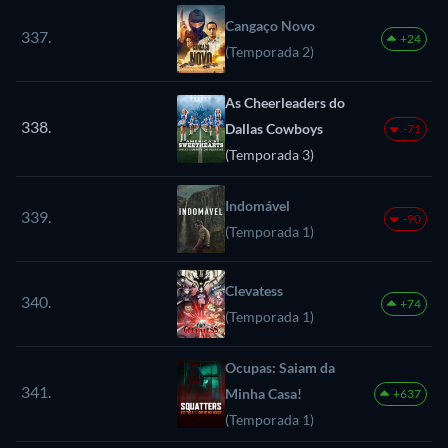
Cangaço Novo
337.
+24
(Temporada 2)
As Cheerleaders do
338.
Dallas Cowboys
-71
(Temporada 3)
Indomável
339.
-90
(Temporada 1)
Clevatess
340.
+74
(Temporada 1)
Ocupas: Saiam da
341.
Minha Casa!
+637
(Temporada 1)