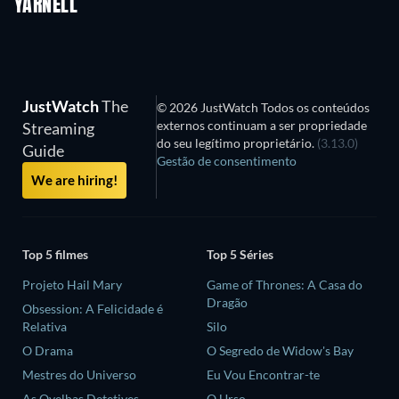
YARNELL
Série
Série
S
JustWatch
The
© 2026 JustWatch Todos os conteúdos
externos continuam a ser propriedade
Streaming
do seu legítimo proprietário.
(3.13.0)
Guide
Gestão de consentimento
We are hiring!
Top 5 filmes
Top 5 Séries
Projeto Hail Mary
Game of Thrones: A Casa do
Dragão
Obsession: A Felicidade é
Relativa
Silo
O Drama
O Segredo de Widow's Bay
Mestres do Universo
Eu Vou Encontrar-te
As Ovelhas Detetives
O Urso