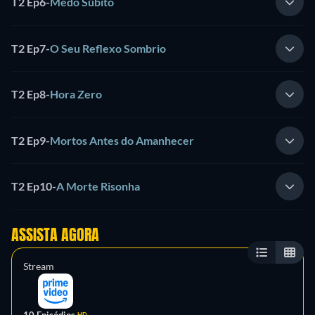
T2 Ep6
-
Medo Súbito
T2 Ep7
-
O Seu Reflexo Sombrio
T2 Ep8
-
Hora Zero
T2 Ep9
-
Mortos Antes do Amanhecer
T2 Ep10
-
A Morte Risonha
ASSISTA AGORA
Stream
10 Episódios
HD