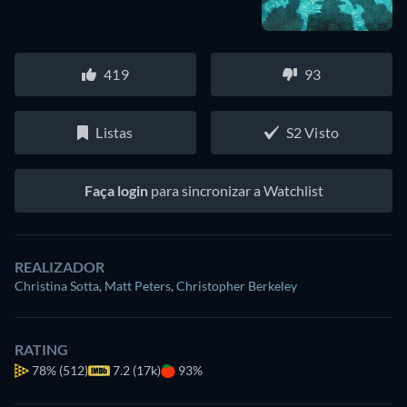
419
93
Listas
S2 Visto
Faça login
para sincronizar a Watchlist
REALIZADOR
Christina Sotta
,
Matt Peters
,
Christopher Berkeley
RATING
78%
(512)
7.2 (17k)
93%