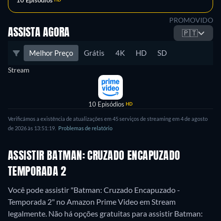
PROMOVIDO
ASSISTA AGORA
🇵🇹
Melhor Preço
Grátis
4K
HD
SD
Stream
10 Episódios
HD
Verificámos a existência de atualizações em 45 serviços de streaming em 4 de agosto
de 2026 às 13:51:19.
Problemas de relatório
ASSISTIR BATMAN: CRUZADO ENCAPUZADO
TEMPORADA 2
Você pode assistir "Batman: Cruzado Encapuzado -
Temporada 2" no Amazon Prime Video em Stream
legalmente.
Não há opções gratuitas para assistir Batman: