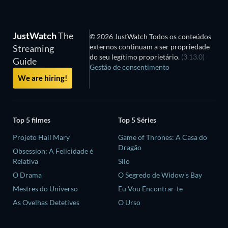
JustWatch
The
© 2026 JustWatch Todos os conteúdos
externos continuam a ser propriedade
Streaming
do seu legítimo proprietário.
(3.13.0)
Guide
Gestão de consentimento
We are hiring!
Top 5 filmes
Top 5 Séries
Projeto Hail Mary
Game of Thrones: A Casa do
Dragão
Obsession: A Felicidade é
Relativa
Silo
O Drama
O Segredo de Widow's Bay
Mestres do Universo
Eu Vou Encontrar-te
As Ovelhas Detetives
O Urso