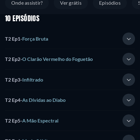
Onde assistir?
Ver grátis
Episódios
10 EPISÓDIOS
T2 Ep1
-
Força Bruta
T2 Ep2
-
O Clarão Vermelho do Foguetão
T2 Ep3
-
Infiltrado
T2 Ep4
-
As Dívidas ao Diabo
T2 Ep5
-
A Mão Espectral