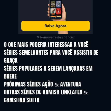
Remover este anúncio
O QUE MAIS PODERIA INTERESSAR A VOCÊ
Série
Série
S
SÉRIES SEMELHANTES PARA VOCÊ ASSISTIR DE
GRAÇA
Série
SÉRIES POPULARES A SEREM LANÇADAS EM
BREVE
Série
Série
S
PRÓXIMAS SÉRIES AÇÃO & AVENTURA
Temporada 2
Temporada 1
Tempora
OUTRAS SÉRIES DE HAMISH LINKLATER &
CHRISTINA SOTTA
Série
Série
S