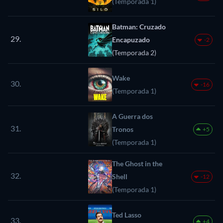
(Temporada 1)
Batman: Cruzado
29.
Encapuzado
-2
(Temporada 2)
Wake
30.
-16
(Temporada 1)
A Guerra dos
31.
Tronos
+5
(Temporada 1)
The Ghost in the
32.
Shell
-12
(Temporada 1)
Ted Lasso
33.
+4