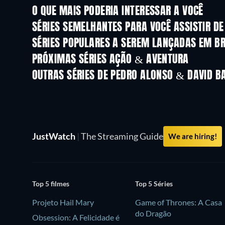
O QUE MAIS PODERIA INTERESSAR A VOCÊ
Série
Série
SÉRIES SEMELHANTES PARA VOCÊ ASSISTIR D
Série
Série
SÉRIES POPULARES A SEREM LANÇADAS EM B
Série
Série
PRÓXIMAS SÉRIES AÇÃO & AVENTURA
Temporada 2
Temporada 1
OUTRAS SÉRIES DE PEDRO ALONSO & DAVID B
Série
Série
JustWatch
|
The Streaming Guide
We are hiring!
Top 5 filmes
Top 5 Séries
Projeto Hail Mary
Game of Thrones: A Casa
do Dragão
Obsession: A Felicidade é