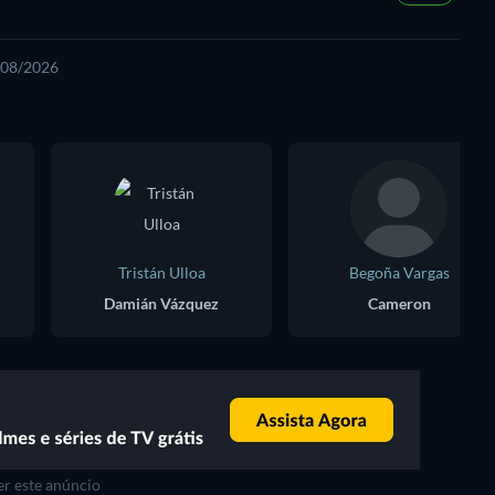
8/08/2026
Tristán Ulloa
Begoña Vargas
Damián Vázquez
Cameron
r este anúncio