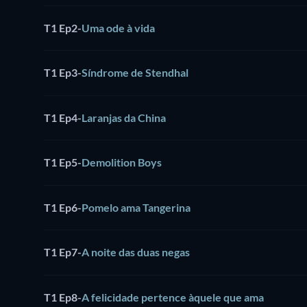
T1 Ep2
-
Uma ode à vida
T1 Ep3
-
Síndrome de Stendhal
T1 Ep4
-
Laranjas da China
T1 Ep5
-
Demolition Boys
T1 Ep6
-
Pomelo ama Tangerina
T1 Ep7
-
A noite das duas negas
T1 Ep8
-
A felicidade pertence àquele que ama