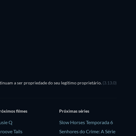
Série
Série
Série
Série
Temporada 5
Temporada 3
Série
Série
inuam a ser propriedade do seu legítimo proprietário.
(3.13.0)
róximos filmes
Próximas séries
usie Q
Slow Horses Temporada 6
roove Tails
Senhores do Crime: A Série