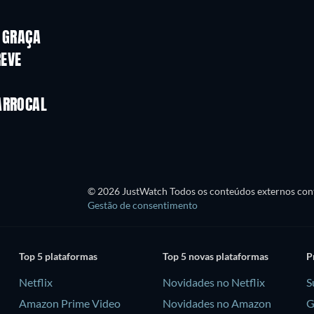
Série
Série
E GRAÇA
Série
REVE
Série
Série
Temporada 4
Temporada 3
ARROCAL
Série
Série
© 2026 JustWatch Todos os conteúdos externos cont
Gestão de consentimento
Top 5 plataformas
Top 5 novas plataformas
P
Netflix
Novidades no Netflix
S
Amazon Prime Video
Novidades no Amazon
G