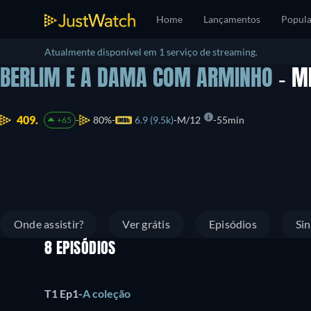
Home
Lançamentos
Popula
Atualmente disponível em 1 serviço de streaming.
BERLIM E A DAMA COM ARMINHO
- M
409.
80%
6.9 (9.5k)
M/12
55min
+65
Onde assistir?
Ver grátis
Episódios
Si
8 EPISÓDIOS
T1 Ep1
-
A coleção