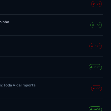
-21
minho
+65
-125
+173
: Toda Vida Importa
-63
+602