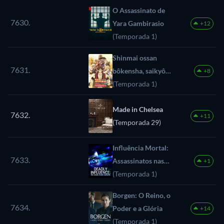
O Assassinato de
7630.
Yara Gambirasio
+12
(Temporada 1)
Shinmai ossan
7631.
bôkensha, saikyô
+8
party ni shinu hodo
(Temporada 1)
kitaerarete muteki
Made in Chelsea
ni naru
7632.
+11
(Temporada 29)
Influência Mortal:
7633.
Assassinatos nas
+1
Redes Sociais
(Temporada 1)
Borgen: O Reino, o
7634.
Poder e a Glória
+14
(Temporada 1)