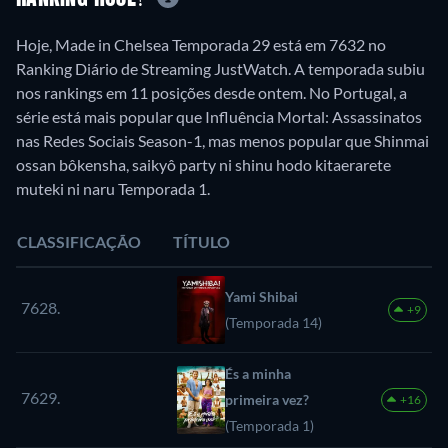
Hoje, Made in Chelsea Temporada 29 está em 7632 no
Ranking Diário de Streaming JustWatch. A temporada subiu
nos rankings em 11 posições desde ontem. No Portugal, a
série está mais popular que Influência Mortal: Assassinatos
nas Redes Sociais Season-1, mas menos popular que Shinmai
ossan bôkensha, saikyô party ni shinu hodo kitaerarete
muteki ni naru Temporada 1.
CLASSIFICAÇÃO
TÍTULO
Yami Shibai
7628.
+9
(Temporada 14)
És a minha
7629.
primeira vez?
+16
(Temporada 1)