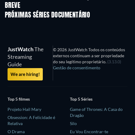
BREVE
Série
Série
S
PRÓXIMAS SÉRIES DOCUMENTÁRIO
Temporada 1
Temporada 1
Tempora
JustWatch
The
© 2026 JustWatch Todos os conteúdos
externos continuam a ser propriedade
Streaming
do seu legítimo proprietário.
(3.13.0)
Guide
Gestão de consentimento
We are hiring!
Top 5 filmes
Top 5 Séries
Projeto Hail Mary
Game of Thrones: A Casa do
Dragão
Obsession: A Felicidade é
Relativa
Silo
O Drama
Eu Vou Encontrar-te