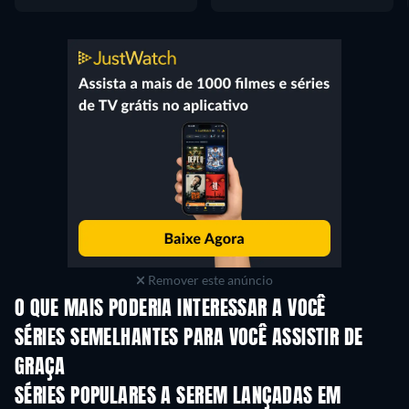
Remover este anúncio
O QUE MAIS PODERIA INTERESSAR A VOCÊ
Série
Série
S
SÉRIES SEMELHANTES PARA VOCÊ ASSISTIR DE
GRAÇA
Série
Série
SÉRIES POPULARES A SEREM LANÇADAS EM