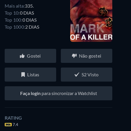
Mais alta:
335.
Top 10:
0 DIAS
Top 100:
0 DIAS
Top 1000:
2 DIAS
Gostei
Não gostei
Listas
S2 Visto
Faça login
para sincronizar a Watchlist
RATING
7.4