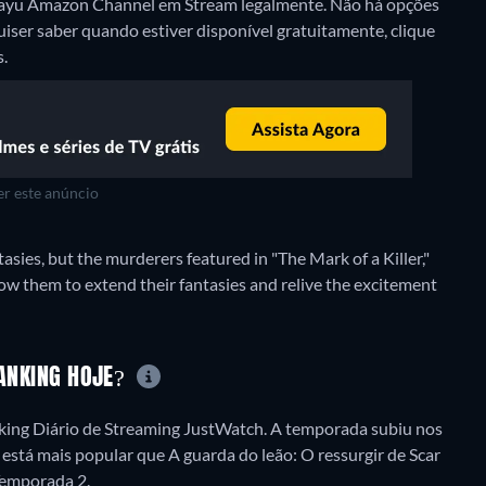
o Hayu Amazon Channel em Stream legalmente.
Não há opções
quiser saber quando estiver disponível gratuitamente, clique
s.
r este anúncio
tasies, but the murderers featured in "The Mark of a Killer,"
low them to extend their fantasies and relive the excitement
RANKING HOJE?
nking Diário de Streaming JustWatch. A temporada subiu nos
 está mais popular que A guarda do leão: O ressurgir de Scar
Temporada 2.