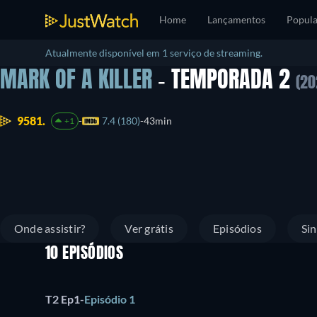
Home
Lançamentos
Popula
Atualmente disponível em 1 serviço de streaming.
MARK OF A KILLER
- TEMPORADA 2
(20
9581.
7.4 (180)
43min
+1
Onde assistir?
Ver grátis
Episódios
Si
10 EPISÓDIOS
T2 Ep1
-
Episódio 1