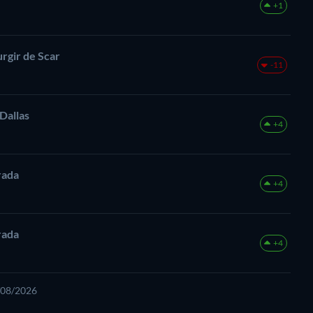
+1
urgir de Scar
-11
Dallas
+4
rada
+4
rada
+4
7/08/2026