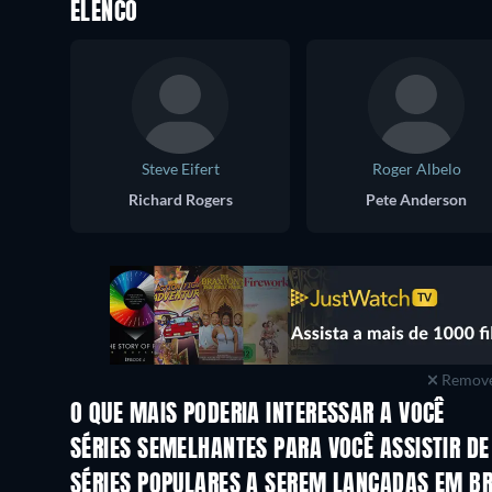
ELENCO
Steve Eifert
Roger Albelo
Richard Rogers
Pete Anderson
Remove
O QUE MAIS PODERIA INTERESSAR A VOCÊ
Série
Série
SÉRIES SEMELHANTES PARA VOCÊ ASSISTIR D
SÉRIES POPULARES A SEREM LANÇADAS EM B
Série
Série