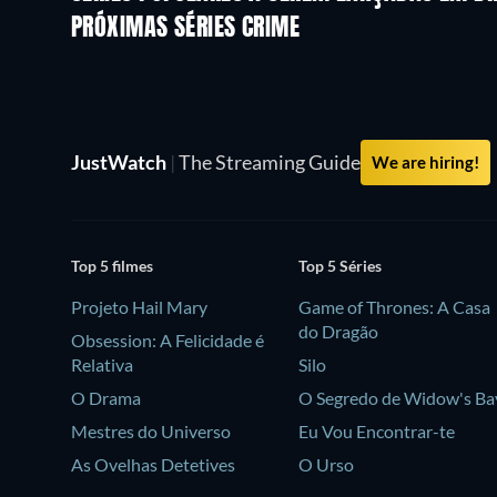
PRÓXIMAS SÉRIES CRIME
Temporada 6
Temporada 2
JustWatch
|
The Streaming Guide
We are hiring!
Top 5 filmes
Top 5 Séries
Projeto Hail Mary
Game of Thrones: A Casa
do Dragão
Obsession: A Felicidade é
Relativa
Silo
O Drama
O Segredo de Widow's Ba
Mestres do Universo
Eu Vou Encontrar-te
As Ovelhas Detetives
O Urso