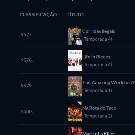
CLASSIFICAÇÃO
TÍTULO
Corridas ilegais
9577.
(Temporada 4)
Life in Pieces
9578.
(Temporada 4)
The Amazing World of A
9579.
(Temporada 1)
Na Rota do Taco
9580.
(Temporada 2)
Mark of a Killer