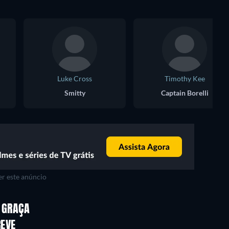
Luke Cross
Timothy Kee
Smitty
Captain Borelli
r este anúncio
Série
Série
E GRAÇA
Série
Série
REVE
Série
Série