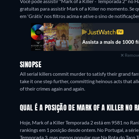
Você pode assistir "Mark of a Killer - Temporada 2" n
gratuitas para assistir Mark of a Killer no momento. Se 
em 'Grátis' nos filtros acima e ative o sino de notificaçõe
Remove
SINOPSE
All serial killers commit murder to satisfy their grand fan
take it one step further, committing heinous acts that al
of their crimes again and again.
QUAL É A POSIÇÃO DE MARK OF A KILLER NO 
Hoje, Mark of a Killer Temporada 2 está em 9581 no Ra
rankings em 1 posição desde ontem. No Portugal, a série
Temporada 3, mas menos popular que Na Rota do Taco 