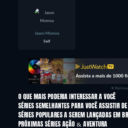
Jason Momoa
Self
Remove
O QUE MAIS PODERIA INTERESSAR A VOCÊ
Série
SÉRIES SEMELHANTES PARA VOCÊ ASSISTIR D
Série
Série
SÉRIES POPULARES A SEREM LANÇADAS EM B
Série
Série
PRÓXIMAS SÉRIES AÇÃO & AVENTURA
Temporada 2
Temporada 1