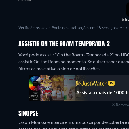
6 Ep
Verificámos a existência de atualizações em 45 serviços de st
ASSISTIR ON THE ROAM TEMPORADA 2
Você pode assistir "On the Roam - Temporada 2" no H
assistir On the Roam no momento. Se quiser saber quando
filtros acima e ative o sino de notificações.
Remove
SINOPSE
Jason Momoa embarca em uma busca por descoberta e in
esferas da vida enquanto conquista uma montanha, aper