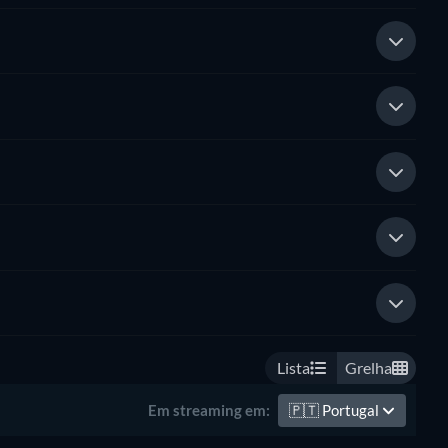
Lista
Grelha
🇵🇹
Portugal
Em streaming em: