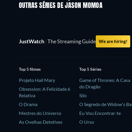
OUTRAS SÉRIES DE JASON MOMOA
Série
Série
JustWatch
|
The Streaming Guide
We are hiring!
Top 5 filmes
Top 5 Séries
Projeto Hail Mary
Game of Thrones: A Casa
do Dragão
Obsession: A Felicidade é
Relativa
Silo
O Drama
O Segredo de Widow's Ba
Mestres do Universo
Eu Vou Encontrar-te
As Ovelhas Detetives
O Urso