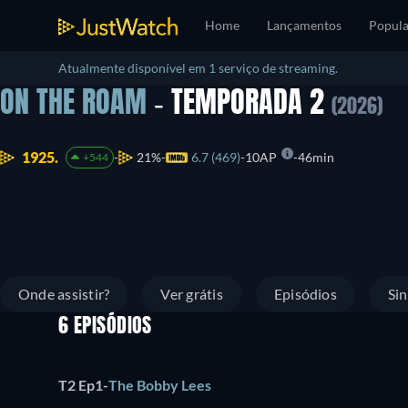
Home
Lançamentos
Popula
Atualmente disponível em 1 serviço de streaming.
ON THE ROAM
- TEMPORADA 2
(2026)
1925.
21%
6.7 (469)
10AP
46min
+544
Onde assistir?
Ver grátis
Episódios
Si
6 EPISÓDIOS
T2 Ep1
-
The Bobby Lees