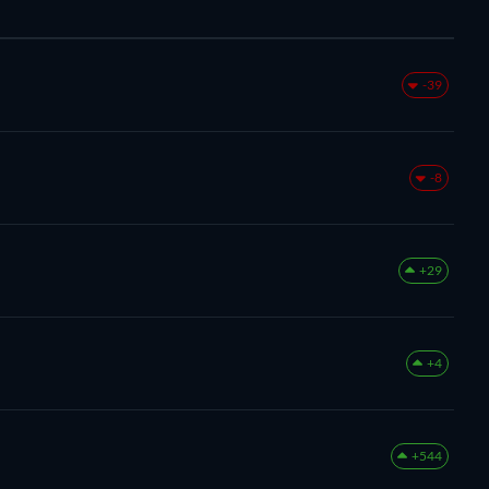
-39
-8
+29
+4
+544