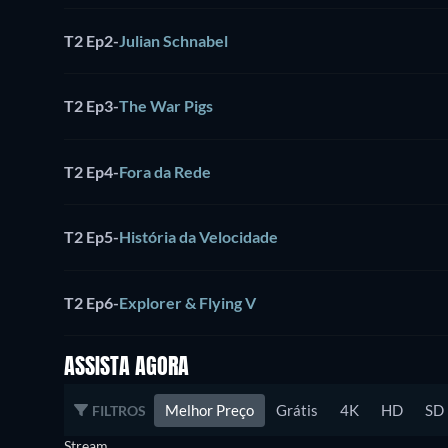
T2 Ep2
-
Julian Schnabel
T2 Ep3
-
The War Pigs
T2 Ep4
-
Fora da Rede
T2 Ep5
-
História da Velocidade
T2 Ep6
-
Explorer & Flying V
ASSISTA AGORA
Melhor Preço
Grátis
4K
HD
SD
FILTROS
Stream