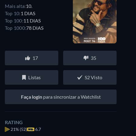
Mais alta:
10.
Top 10:
1 DIAS
Top 100:
11 DIAS
Top 1000:
78 DIAS
17
35
Listas
S2 Visto
Faça login
para sincronizar a Watchlist
RATING
21%
(52)
6.7