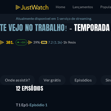
Home
Lançamentos
Popula
Atualmente disponível em 1 serviço de streaming.
TE VEJO NO TRABALHO!
- TEMPORADA
381.
39%
7.2 (1.1k)
1h 9min
+84
Onde assistir?
Ver grátis
Episódios
Si
12 EPISÓDIOS
T1 Ep1
-
Episódio 1