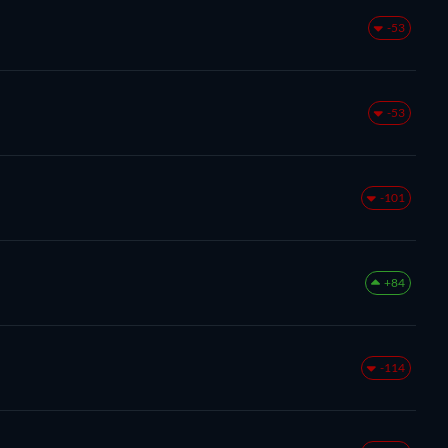
-53
-53
-101
+84
-114