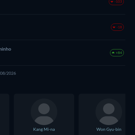
-103
-18
minho
+84
6/08/2026
Kang Mi-na
Won Gyu-bin