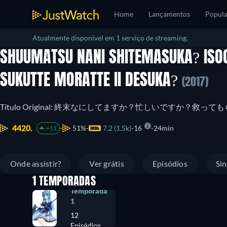
Home
Lançamentos
Popula
Atualmente disponível em 1 serviço de streaming.
SHUUMATSU NANI SHITEMASUKA? ISOG
SUKUTTE MORATTE II DESUKA?
(2017)
Título Original: 終末なにしてますか？忙しいですか？救
4420.
51%
7.2 (1.5k)
16
24min
+11
Onde assistir?
Ver grátis
Episódios
Si
1 TEMPORADAS
Temporada
1
12
Episódios