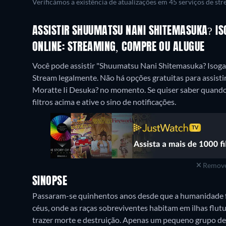
Verificámos a existência de atualizações em 45 serviços de st
ASSISTIR SHUUMATSU NANI SHITEMASUKA? IS
ONLINE: STREAMING, COMPRE OU ALUGUE
Você pode assistir "Shuumatsu Nani Shitemasuka? Isoga
Stream legalmente.
Não há opções gratuitas para assist
Moratte Ii Desuka? no momento. Se quiser saber quando e
filtros acima e ative o sino de notificações.
Remove
SINOPSE
Passaram-se quinhentos anos desde que a humanidade fo
céus, onde as raças sobreviventes habitam em ilhas fl
trazer morte e destruição. Apenas um pequeno grupo de