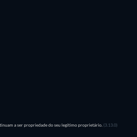
Série
Série
Série
Série
Série
Série
Temporada 4
Temporada 3
Série
Série
Série
Série
inuam a ser propriedade do seu legítimo proprietário.
(3.13.0)