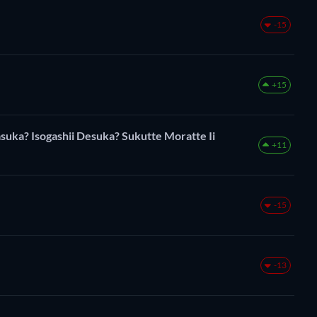
-15
+15
uka? Isogashii Desuka? Sukutte Moratte Ii
+11
-15
-13