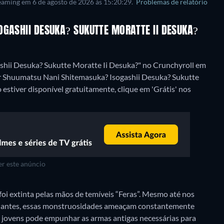
reaming em 6 de agosto de 2026 às 15:20:29.
Problemas de relatório
OGASHII DESUKA? SUKUTTE MORATTE II DESUKA?
shii Desuka? Sukutte Moratte Ii Desuka?" no Crunchyroll em
ir Shuumatsu Nani Shitemasuka? Isogashii Desuka? Sukutte
stiver disponível gratuitamente, clique em 'Grátis' nos
r este anúncio
i extinta pelas mãos de temíveis “Feras”. Mesmo até nos
utuantes, essas monstruosidades ameaçam constantemente
 jovens pode empunhar as armas antigas necessárias para