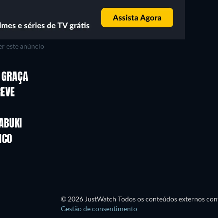
r este anúncio
Série
Série
E GRAÇA
Série
Série
REVE
Série
Série
Temporada 1
Temporada 1
ABUKI
Série
Série
ICO
Série
Série
© 2026 JustWatch Todos os conteúdos externos cont
Gestão de consentimento