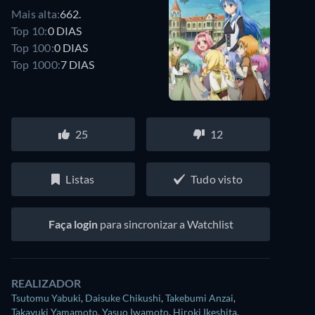
Mais alta:
662.
Top 10:
0 DIAS
Top 100:
0 DIAS
Top 1000:
7 DIAS
25
12
Listas
Tudo visto
Faça login
para sincronizar a Watchlist
REALIZADOR
Tsutomu Yabuki
,
Daisuke Chikushi
,
Takebumi Anzai
,
Takayuki Yamamoto
,
Yasuo Iwamoto
,
Hiroki Ikeshita
,