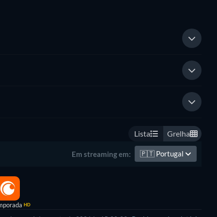
Lista
Grelha
🇵🇹
Portugal
Em streaming em:
mporada
HD