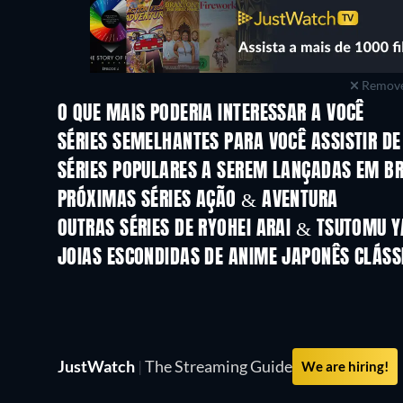
Remove
O QUE MAIS PODERIA INTERESSAR A VOCÊ
Série
Série
SÉRIES SEMELHANTES PARA VOCÊ ASSISTIR D
Série
Série
SÉRIES POPULARES A SEREM LANÇADAS EM B
Série
Série
PRÓXIMAS SÉRIES AÇÃO & AVENTURA
Temporada 2
Temporada 1
OUTRAS SÉRIES DE RYOHEI ARAI & TSUTOMU Y
Série
Série
JOIAS ESCONDIDAS DE ANIME JAPONÊS CLÁSS
Série
Série
JustWatch
|
The Streaming Guide
We are hiring!