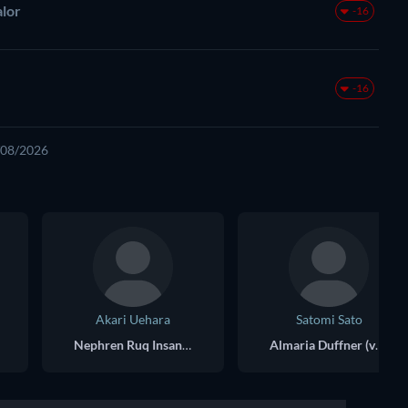
alor
-16
-16
6/08/2026
Akari Uehara
Satomi Sato
Nephren Ruq Insania (voice)
Almaria Duffner (voice)