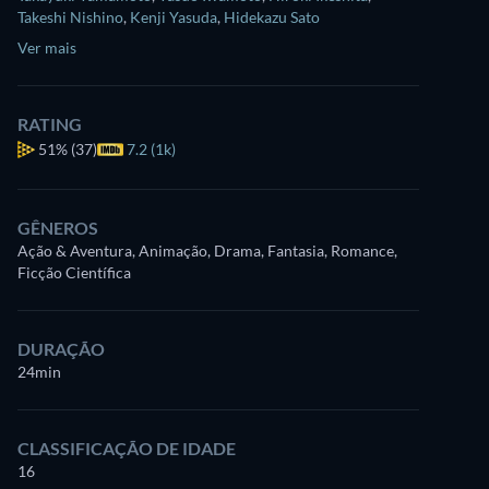
Takeshi Nishino
,
Kenji Yasuda
,
Hidekazu Sato
Ver mais
RATING
51%
(37)
7.2 (1k)
GÊNEROS
Ação & Aventura, Animação, Drama, Fantasia, Romance,
Ficção Científica
DURAÇÃO
24min
CLASSIFICAÇÃO DE IDADE
16