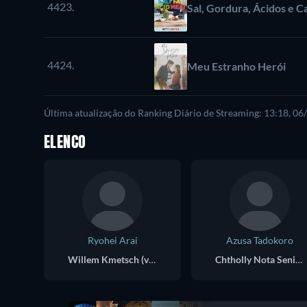
4423.
Sal, Gordura, Ácidos e C
4424.
Meu Estranho Herói
Última atualização do Ranking Diário de Streaming: 13:18, 0
ELENCO
Ryohei Arai
Azusa Tadokoro
Willem Kmetsch (voice)
Chtholly Nota Seniorious (voice)