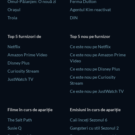
Omul-Păianjen: O nouă zi
Ferma Dutton
Orașul
Agentul Kim reactivat
Troia
DIN
Top 5 furnizori de
Top 5 nou pe furnizor
Netflix
Ce este nou pe Netflix
Amazon Prime Video
Ce este nou pe Amazon Prime
Video
Disney Plus
Ce este nou pe Disney Plus
Curiosity Stream
Ce este nou pe Curiosity
JustWatch TV
Stream
Ce este nou pe JustWatch TV
Filme în curs de apariție
Emisiuni în curs de apariție
The Salt Path
Caii înceți Sezonul 6
Susie Q
Gangsteri cu stil Sezonul 2