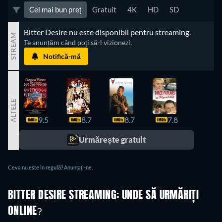
Cel mai bun preț
Gratuit
4K
HD
SD
Bitter Desire nu este disponibil pentru streaming.
STREAM
Te anunțăm când poți să-l vizionezi.
Notifică-mă
ALTELE
9.5
8.7
8.7
7.8
7.6
Urmărește gratuit
Ceva nu este în regulă? Anunțați-ne.
BITTER DESIRE STREAMING: UNDE SĂ URMĂRIȚI
ONLINE?