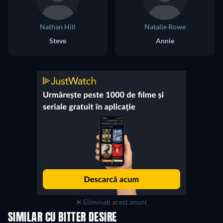
Nathan Hill
Natalie Rowe
Steve
Annie
Eliminați acest anunț
SIMILAR CU BITTER DESIRE
TV