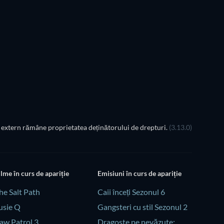
extern rămâne proprietatea deținătorului de drepturi.
(3.13.0)
ilme în curs de apariție
Emisiuni în curs de apariție
he Salt Path
Caii înceți Sezonul 6
usie Q
Gangsteri cu stil Sezonul 2
aw Patrol 3
Dragoste pe nevăzute: