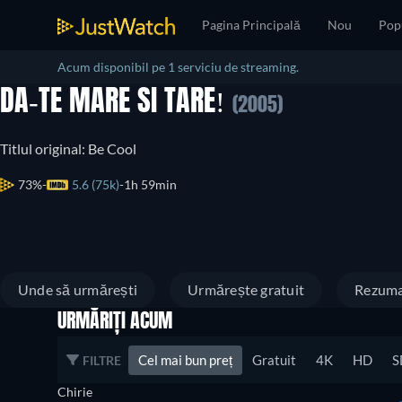
Pagina Principală
Nou
Pop
Acum disponibil pe 1 serviciu de streaming.
DA-TE MARE SI TARE!
(2005)
Titlul original: Be Cool
73%
5.6 (75k)
1h 59min
Unde să urmărești
Urmărește gratuit
Rezum
URMĂRIȚI ACUM
Cel mai bun preț
Gratuit
4K
HD
S
FILTRE
Chirie