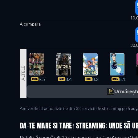
10,
A cumpara
30,
ALTELE
9.5
8.4
8.3
8.1
Urmărește
Am verificat actualizările din 32 servicii de streaming pe 6 au
DA-TE MARE SI TARE! STREAMING: UNDE SĂ U
Puteți să cumpărați "Da-te mare si tare!" pe Amazon Vide