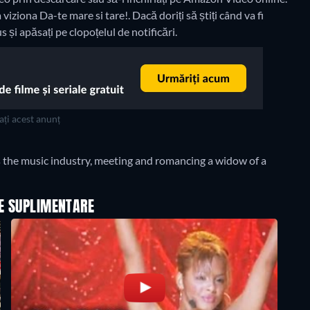
viziona Da-te mare si tare!. Dacă doriți să știți când va fi
us și apăsați pe clopoțelul de notificări.
ți acest anunț
s the music industry, meeting and romancing a widow of a
LE SUPLIMENTARE