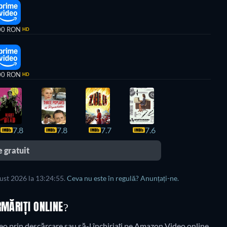
00 RON
HD
00 RON
HD
7.8
7.8
7.7
7.6
 gratuit
gust 2026 la 13:24:55.
Ceva nu este în regulă? Anunțați-ne.
RMĂRIȚI ONLINE?
o prin descărcare sau să-l închiriați pe Amazon Video online.