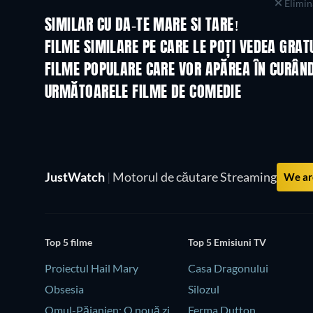
Elimina
SIMILAR CU DA-TE MARE SI TARE!
FILME SIMILARE PE CARE LE POȚI VEDEA GRAT
FILME POPULARE CARE VOR APĂREA ÎN CURÂN
URMĂTOARELE FILME DE COMEDIE
JustWatch
|
Motorul de căutare Streaming
We are
Top 5 filme
Top 5 Emisiuni TV
Proiectul Hail Mary
Casa Dragonului
Obsesia
Silozul
Omul-Păianjen: O nouă zi
Ferma Dutton