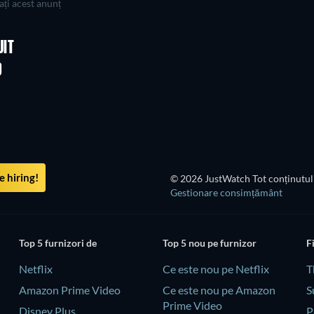
ți acest anunț
UIT
D
 hiring!
© 2026 JustWatch Tot conținutul 
Gestionare consimțământ
Top 5 furnizori de
Top 5 nou pe furnizor
F
Netflix
Ce este nou pe Netflix
T
Amazon Prime Video
Ce este nou pe Amazon
S
Prime Video
Disney Plus
P