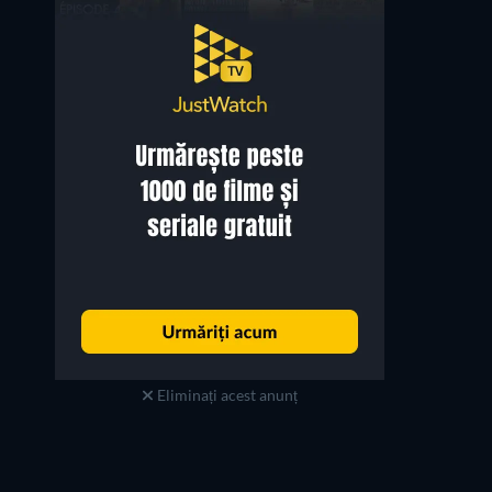
Dwayne Johnson
André 3000
Elliot Wilhelm
Dabu
Eliminați acest anunț