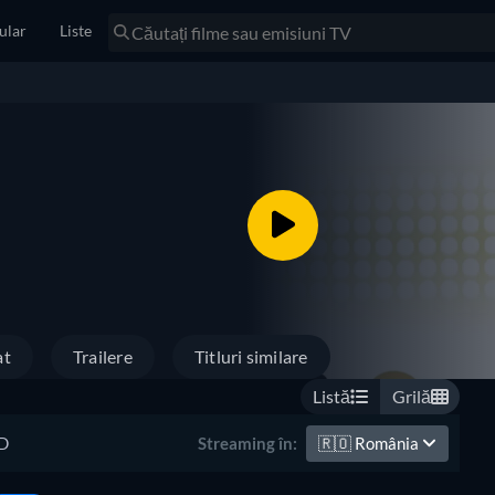
ular
Liste
at
Trailere
Titluri similare
Listă
Grilă
D
🇷🇴
România
Streaming în: