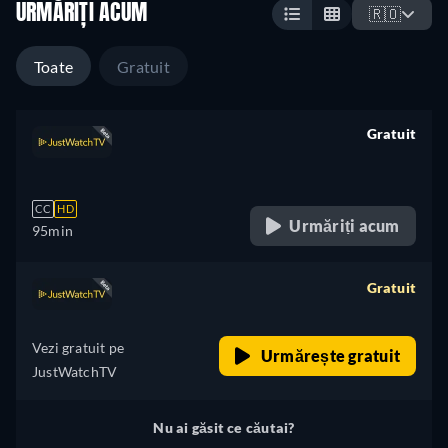
URMĂRIȚI ACUM
🇷🇴
Toate
Gratuit
Gratuit
retail price
CC
HD
Urmăriți acum
95min
Gratuit
retail price
Vezi gratuit pe
Urmărește gratuit
JustWatchTV
Nu ai găsit ce căutai?