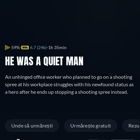
59%
6.7 (24k)
1h 35min
HE WAS A QUIET MAN
An unhinged office worker who planned to go on a shooting
spree at his workplace struggles with his newfound status as
a hero after he ends up stopping a shooting spree instead.
Unde să urmărești
Urmărește gratuit
Rezu