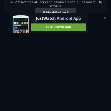
Te vom notifica atunci când devine disponibil pe mai multe
servicii.
Notifică-mă
Ceva nu este în regulă? Anunțați-ne.
HE WAS A QUIET MAN STREAMING: UNDE SĂ
URMĂRIȚI ONLINE?
În prezent, puteți viziona "He Was a Quiet Man" streaming pe
JustWatch TV gratuit.