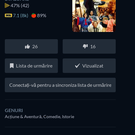
47%
(42)
7.1 (8k)
89%
26
16
Lista de urmărire
Vizualizat
Conectați-vă pentru a sincroniza lista de urmărire
GENURI
Acțiune & Aventură, Comedie, Istorie