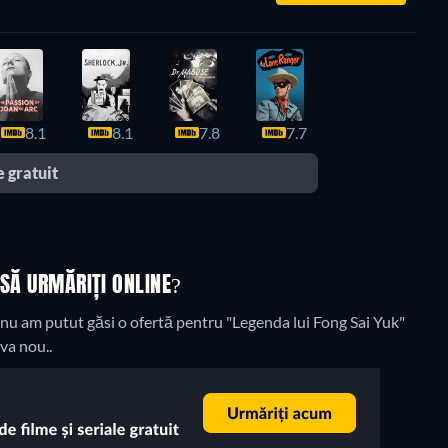
8.1
8.1
7.8
7.7
 gratuit
 SĂ URMĂRIȚI ONLINE?
nu am putut găsi o ofertă pentru "Legenda lui Fong Sai Yuk"
va nou..