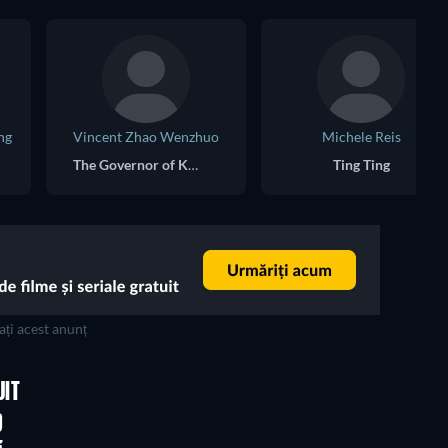
ng
Vincent Zhao Wenzhuo
Michele Reis
The Governor of Kau Man
Ting Ting
ți acest anunț
UIT
D