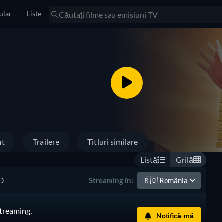
ular
Liste
at
Trailere
Titluri similare
Listă
Grilă
D
🇷🇴
România
Streaming în:
streaming.
Notifică-mă