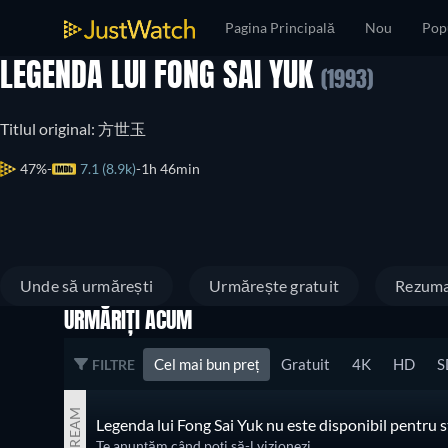
Pagina Principală
Nou
Pop
LEGENDA LUI FONG SAI YUK
(1993)
Titlul original: 方世玉
47%
7.1 (8.9k)
1h 46min
Unde să urmărești
Urmărește gratuit
Rezum
URMĂRIȚI ACUM
Cel mai bun preț
Gratuit
4K
HD
S
FILTRE
STREAM
Legenda lui Fong Sai Yuk nu este disponibil pentru 
Te anunțăm când poți să-l vizionezi.