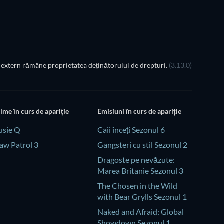
extern rămâne proprietatea deținătorului de drepturi.
(3.13.0)
ilme în curs de apariție
Emisiuni în curs de apariție
usie Q
Caii înceți Sezonul 6
aw Patrol 3
Gangsteri cu stil Sezonul 2
Dragoste pe nevăzute:
Marea Britanie Sezonul 3
The Chosen in the Wild
with Bear Grylls Sezonul 1
Naked and Afraid: Global
Showdown Sezonul 1