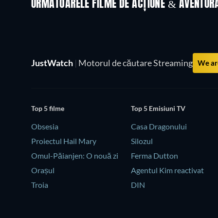
URMĂTOARELE FILME DE ACȚIUNE & AVENTUR
JustWatch
|
Motorul de căutare Streaming
We are
Top 5 filme
Top 5 Emisiuni TV
Obsesia
Casa Dragonului
Proiectul Hail Mary
Silozul
Omul-Păianjen: O nouă zi
Ferma Dutton
Orașul
Agentul Kim reactivat
Troia
DIN