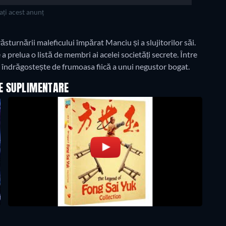
ți acest anunț
ăsturnării maleficului împărat Manciu și a slujitorilor săi.
a prelua o listă de membri ai acelei societăți secrete. Între
 îndrăgostește de frumoasa fiică a unui negustor bogat.
LE SUPLIMENTARE