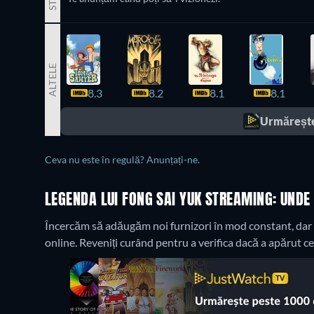
ALTELE
8.3
8.2
8.1
8.1
Urmărește
Ceva nu este în regulă? Anunțați-ne.
LEGENDA LUI FONG SAI YUK STREAMING: UNDE
Încercăm să adăugăm noi furnizori în mod constant, dar 
online. Reveniți curând pentru a verifica dacă a apărut ce