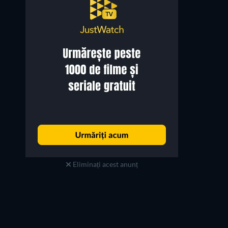
Paul Chu Kong
Sibelle Hu Hui-Chung
Fong Tuk
Siu-wan
Eliminați acest anunț