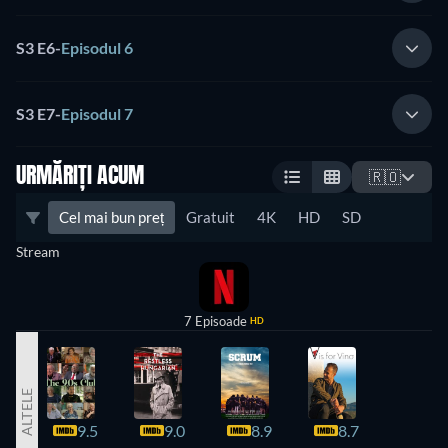
S3 E6
-
Episodul 6
S3 E7
-
Episodul 7
URMĂRIȚI ACUM
🇷🇴
Cel mai bun preț
Gratuit
4K
HD
SD
Stream
7 Episoade
HD
ALTELE
9.5
9.0
8.9
8.7
8.7