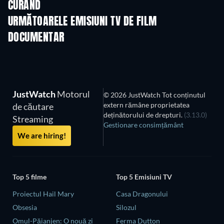
CURÂND
TV
TV
URMĂTOARELE EMISIUNI TV DE FILM
DOCUMENTAR
Sezonul 1
Sezonul 1
Sezon
JustWatch
Motorul
© 2026 JustWatch Tot conținutul
extern rămâne proprietatea
de căutare
deținătorului de drepturi.
(3.13.0)
Streaming
Gestionare consimțământ
We are hiring!
Top 5 filme
Top 5 Emisiuni TV
Proiectul Hail Mary
Casa Dragonului
Obsesia
Silozul
Omul-Păianjen: O nouă zi
Ferma Dutton