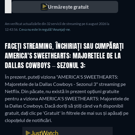
Urmărește gratuit
Am verificat actualizările din 32 servicii de streaming pe 6 august 2026 la
12:43:56.
Ceva nu este în regulă? Anunțați-ne.
FACEȚI STREAMING, ÎNCHIRIAȚI SAU CUMPĂRAȚI
AMERICA'S SWEETHEARTS: MAJORETELE DE LA
DALLAS COWBOYS – SEZONUL 3:
În prezent, puteți viziona "AMERICA'S SWEETHEARTS:
Majoretele de la Dallas Cowboys - Sezonul 3" streaming pe
Netflix.
Din păcate, nu există în prezent opțiuni gratuite
pentru a viziona AMERICA'S SWEETHEARTS: Majoretele de
la Dallas Cowboys. Dacă doriți să știți când va fi disponibil
gratuit, dați clic pe 'Gratuit' în filtrele de mai sus și apăsați pe
clopoțelul de notificări.