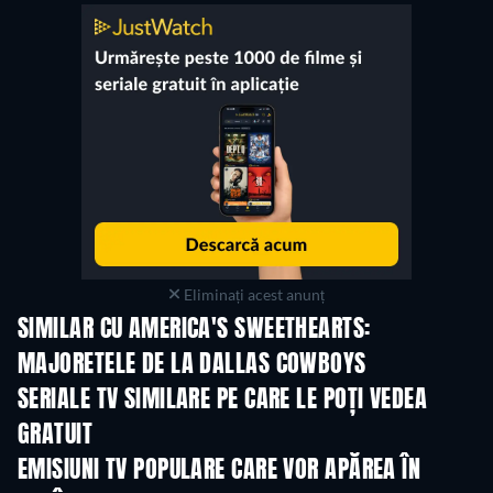
Eliminați acest anunț
SIMILAR CU AMERICA'S SWEETHEARTS:
MAJORETELE DE LA DALLAS COWBOYS
TV
TV
SERIALE TV SIMILARE PE CARE LE POȚI VEDEA
GRATUIT
TV
TV
EMISIUNI TV POPULARE CARE VOR APĂREA ÎN