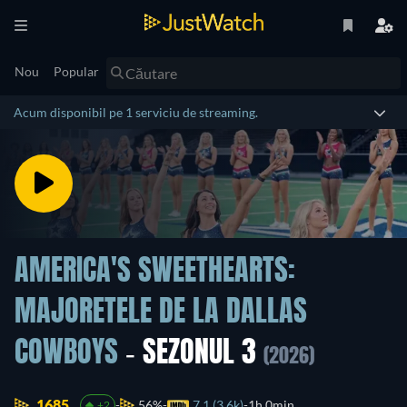
Nou
Popular
Acum disponibil pe 1 serviciu de streaming.
AMERICA'S SWEETHEARTS:
MAJORETELE DE LA DALLAS
COWBOYS
- SEZONUL 3
(2026)
1685.
56%
7.1 (3.6k)
1h 0min
+2