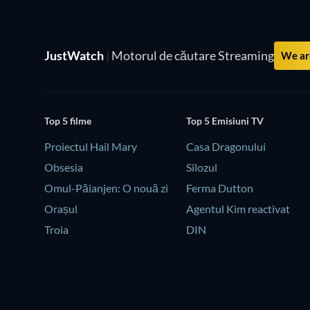
JustWatch
|
Motorul de căutare Streaming
We are
Top 5 filme
Top 5 Emisiuni TV
Proiectul Hail Mary
Casa Dragonului
Obsesia
Silozul
Omul-Păianjen: O nouă zi
Ferma Dutton
Orașul
Agentul Kim reactivat
Troia
DIN