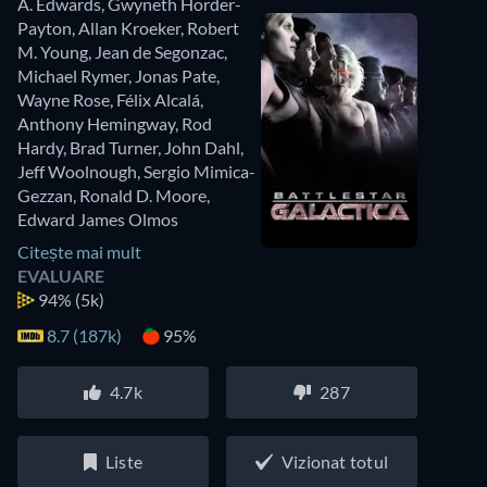
A. Edwards
,
Gwyneth Horder-
Payton
,
Allan Kroeker
,
Robert
M. Young
,
Jean de Segonzac
,
Michael Rymer
,
Jonas Pate
,
Wayne Rose
,
Félix Alcalá
,
Anthony Hemingway
,
Rod
Hardy
,
Brad Turner
,
John Dahl
,
Jeff Woolnough
,
Sergio Mimica-
Gezzan
,
Ronald D. Moore
,
Edward James Olmos
Citește mai mult
EVALUARE
94%
(5k)
8.7 (187k)
95%
4.7k
287
Liste
Vizionat totul