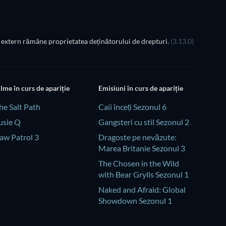
extern rămâne proprietatea deținătorului de drepturi.
(3.13.0)
ilme în curs de apariție
Emisiuni în curs de apariție
he Salt Path
Caii înceți Sezonul 6
usie Q
Gangsteri cu stil Sezonul 2
aw Patrol 3
Dragoste pe nevăzute:
Marea Britanie Sezonul 3
The Chosen in the Wild
with Bear Grylls Sezonul 1
Naked and Afraid: Global
Showdown Sezonul 1