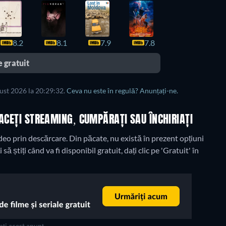
8.2
8.1
7.9
7.8
 gratuit
gust 2026 la 20:29:32.
Ceva nu este în regulă? Anunțați-ne.
ACEȚI STREAMING, CUMPĂRAȚI SAU ÎNCHIRIAȚI
deo prin descărcare.
Din păcate, nu există în prezent opțiuni
ă știți când va fi disponibil gratuit, dați clic pe 'Gratuit' în
ți acest anunț