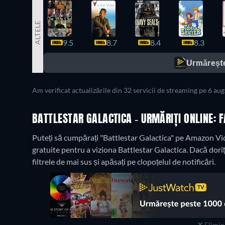
ALTELE
9.5
8.7
8.4
8.3
Urmărește
Am verificat actualizările din 32 servicii de streaming pe 6 au
BATTLESTAR GALACTICA - URMĂRIȚI ONLINE: F
Puteți să cumpărați "Battlestar Galactica" pe Amazon Vi
gratuite pentru a viziona Battlestar Galactica. Dacă doriți s
filtrele de mai sus și apăsați pe clopoțelul de notificări.
Elimina