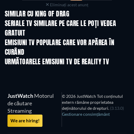
Eliminați acest anunț
SIMILAR CU KING OF DRAG
TV
TV
SERIALE TV SIMILARE PE CARE LE POȚI VEDEA
GRATUIT
TV
TV
EMISIUNI TV POPULARE CARE VOR APĂREA ÎN
CURÂND
TV
TV
URMĂTOARELE EMISIUNI TV DE REALITY TV
Sezonul 3
Sezonul 1
Sezon
JustWatch
Motorul
© 2026 JustWatch Tot conținutul
extern rămâne proprietatea
de căutare
deținătorului de drepturi.
(3.13.0)
Streaming
Gestionare consimțământ
We are hiring!