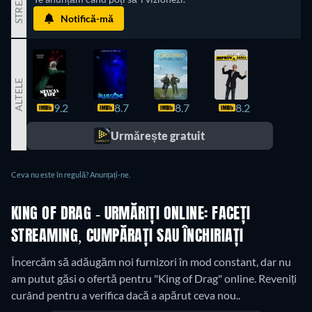
STREAM
Notifică-mă
ALTELE
9.2
8.7
8.7
8.2
8.1
Urmărește gratuit
Ceva nu este în regulă? Anunțați-ne.
KING OF DRAG - URMĂRIȚI ONLINE: FACEȚI
STREAMING, CUMPĂRAȚI SAU ÎNCHIRIAȚI
Încercăm să adăugăm noi furnizori în mod constant, dar nu
am putut găsi o ofertă pentru "King of Drag" online. Reveniți
curând pentru a verifica dacă a apărut ceva nou..