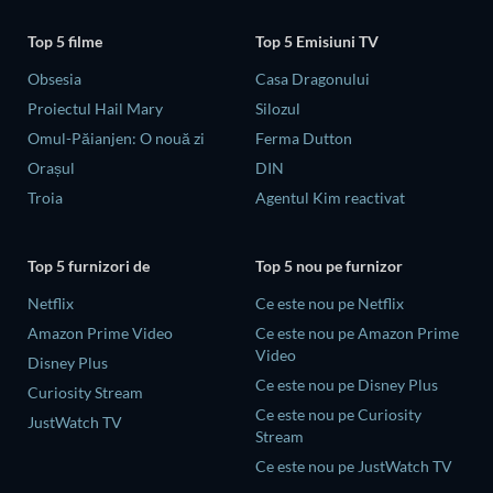
Top 5 filme
Top 5 Emisiuni TV
Obsesia
Casa Dragonului
Proiectul Hail Mary
Silozul
Omul-Păianjen: O nouă zi
Ferma Dutton
Orașul
DIN
Troia
Agentul Kim reactivat
Top 5 furnizori de
Top 5 nou pe furnizor
Netflix
Ce este nou pe Netflix
Amazon Prime Video
Ce este nou pe Amazon Prime
Video
Disney Plus
Ce este nou pe Disney Plus
Curiosity Stream
Ce este nou pe Curiosity
JustWatch TV
Stream
Ce este nou pe JustWatch TV