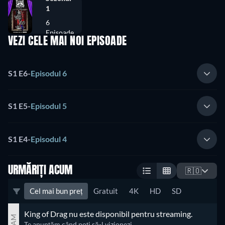
1
6
Episoade
VEZI CELE MAI NOI EPISOADE
S1 E6
-
Episodul 6
S1 E5
-
Episodul 5
S1 E4
-
Episodul 4
URMĂRIȚI ACUM
🇷🇴
Cel mai bun preț
Gratuit
4K
HD
SD
King of Drag nu este disponibil pentru streaming.
Te anunțăm când poți să-l vizionezi.