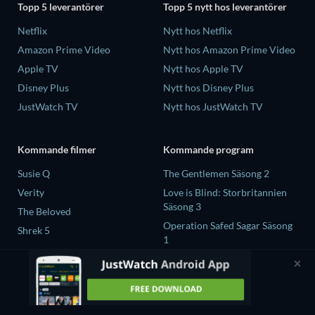
Topp 5 leverantörer
Topp 5 nytt hos leverantörer
Netflix
Nytt hos Netflix
Amazon Prime Video
Nytt hos Amazon Prime Video
Apple TV
Nytt hos Apple TV
Disney Plus
Nytt hos Disney Plus
JustWatch TV
Nytt hos JustWatch TV
Kommande filmer
Kommande program
Susie Q
The Gentlemen Säsong 2
Verity
Love is Blind: Storbritannien
Säsong 3
The Beloved
Operation Safed Sagar Säsong
Shrek 5
1
25 Years of You Säsong 1
Death Inc. Säsong 4