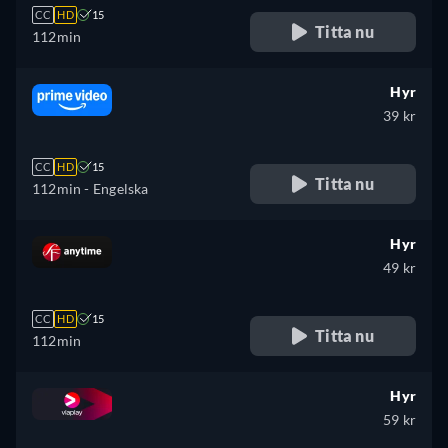
CC
HD
15
Titta nu
112min
Hyr
39 kr
CC
HD
15
Titta nu
112min
- Engelska
Hyr
49 kr
CC
HD
15
Titta nu
112min
Hyr
59 kr