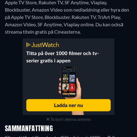
Apple TV Store, Rakuten TV, SF Anytime, Viaplay,
Blockbuster, Amazon Video som nedladdning eller hyra den
på Apple TV Store, Blockbuster, Rakuten TV, TriArt Play,
Amazon Video, SF Anytime, Viaplay online.
Du kan också
streama titeln gratis på Cineasterna.
Ta bort denna annons
SAMMANFATTNING