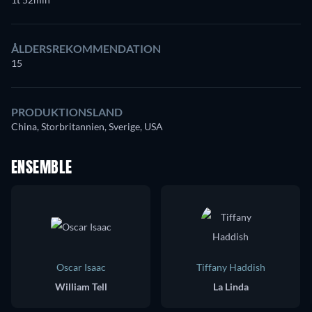
ÅLDERSREKOMMENDATION
15
PRODUKTIONSLAND
China, Storbritannien, Sverige, USA
ENSEMBLE
Oscar Isaac
Tiffany Haddish
William Tell
La Linda