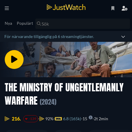
Nya
Populärt
För närvarande tillgänglig på 6 streamingtjänster.
THE MINISTRY OF UNGENTLEMANLY
WARFARE
(2024)
216.
92%
6.8 (165k)
15
2t 2min
-139