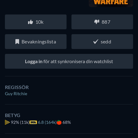
10k
887
Bevakningslista
sedd
Logga in
för att synkronisera din watchlist
REGISSÖR
Guy Ritchie
BETYG
92%
(11k)
6.8 (164k)
68%