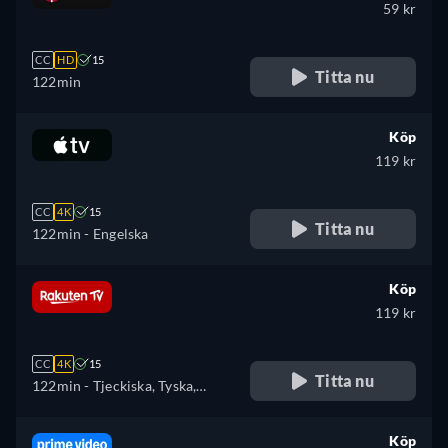
Portugisiska, Turkiska
59 kr
CC
HD
15
Titta nu
122min
Köp
119 kr
CC
4K
15
Titta nu
122min
- Engelska
Köp
119 kr
CC
4K
15
Titta nu
122min
- Tjeckiska, Tyska,
Engelska, Spanska, Franska,
Ungerska, Italienska, Polska
Köp