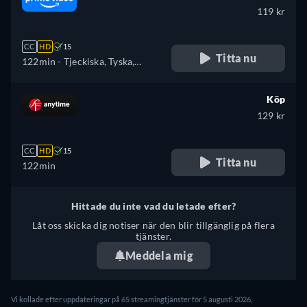
119 kr
CC
HD
15
Titta nu
122min
- Tjeckiska, Tyska,
Engelska, Spanska, Franska,
Ungerska, Italienska, Polska,
Köp
Portugisiska, Turkiska
129 kr
CC
HD
15
Titta nu
122min
Hittade du inte vad du letade efter?
Låt oss skicka dig notiser när den blir tillgänglig på flera
tjänster.
Meddela mig
Vi kollade efter uppdateringar på 65 streamingtjänster för 5 augusti 2026,