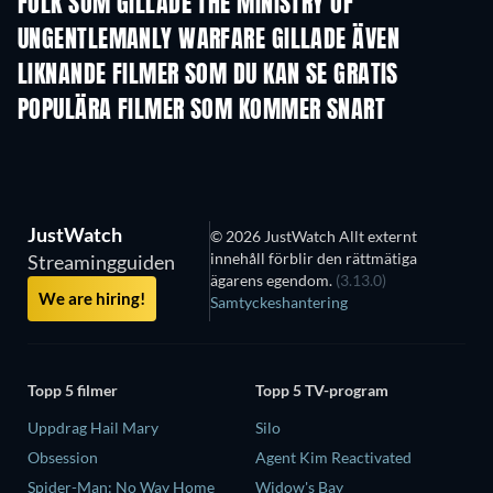
FOLK SOM GILLADE THE MINISTRY OF
UNGENTLEMANLY WARFARE GILLADE ÄVEN
LIKNANDE FILMER SOM DU KAN SE GRATIS
POPULÄRA FILMER SOM KOMMER SNART
JustWatch
© 2026 JustWatch Allt externt
innehåll förblir den rättmätiga
Streamingguiden
ägarens egendom.
(3.13.0)
We are hiring!
Samtyckeshantering
Topp 5 filmer
Topp 5 TV-program
Uppdrag Hail Mary
Silo
Obsession
Agent Kim Reactivated
Spider-Man: No Way Home
Widow's Bay