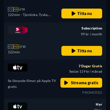
CC
4K
15
Titta nu
122min
- Tjeckiska, Tyska,
Engelska, Spanska, Franska,
Ungerska, Italienska, Polska,
Subscription
Portugisiska, Turkiska
99 kr / month
CC
HD
15
Titta nu
122min
7 Dagar Gratis
Sedan 119 kr/ månad
Se liknande filmer på Apple TV
Streama gratis
gratis
PROMOTED
Hyr