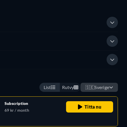
List
Rutvy
🇸🇪
Sverige
Subscription
Titta nu
69 kr / month