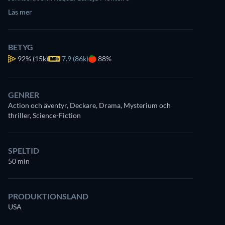
Läs mer
BETYG
92%
(15k)
7.9 (86k)
88%
GENRER
Action och äventyr, Deckare, Drama, Mysterium och
thriller, Science-Fiction
SPELTID
50 min
PRODUKTIONSLAND
USA