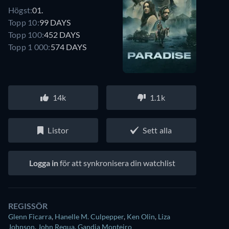
Högst:
01.
Topp 10:
99 DAYS
Topp 100:
452 DAYS
Topp 1 000:
574 DAYS
14k
1.1k
Listor
Sett alla
Logga in
för att synkronisera din watchlist
REGISSÖR
Glenn Ficarra
,
Hanelle M. Culpepper
,
Ken Olin
,
Liza
Johnson
,
John Requa
,
Gandja Monteiro