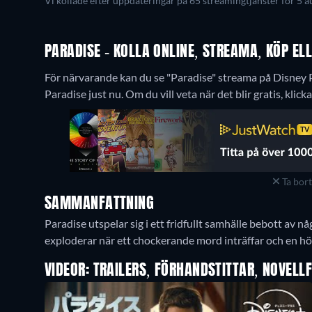
Vi kollade efter uppdateringar på 65 streamingtjänster för 5 a
PARADISE - KOLLA ONLINE, STREAMA, KÖP EL
För närvarande kan du se "Paradise" streama på Disney 
Paradise just nu. Om du vill veta när det blir gratis, klick
Ta bor
SAMMANFATTNING
Paradise utspelar sig i ett fridfullt samhälle bebott av 
exploderar när ett chockerande mord inträffar och en hö
VIDEOR: TRAILERS, FÖRHANDSTITTAR, NOVELL