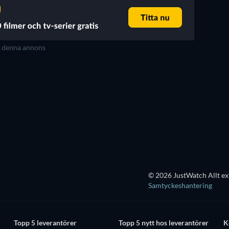
t denna annons
TV
TV
TV
TV
TV
TV
Säsong 1
Säsong 1
© 2026 JustWatch Allt ex
Samtyckeshantering
Topp 5 leverantörer
Topp 5 nytt hos leverantörer
K