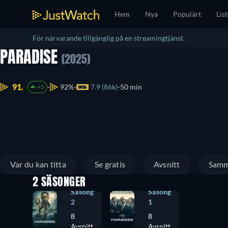
Hem
Nya
Populärt
Lis
För närvarande tillgänglig på en streamingtjänst.
PARADISE
(2025)
91.
92%
7.9 (86k)
50 min
+5
Var du kan titta
Se gratis
Avsnitt
Samm
2 SÄSONGER
Säsong
Säsong
2
1
8
8
Avsnitt
Avsnitt