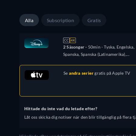
Portugisisk (Brasilien), Turkiska
Alla
Subscription
Gratis
CC
4K
2 Säsonger -
50min
- Tyska, Engelska,
Spanska, Spanska (Latinamerika),
Franska, Italienska, Japanska, Polska,
Portugisisk (Brasilien), Turkiska
Se
andra serier
gratis på
Apple TV
Hittade du inte vad du letade efter?
Låt oss skicka dig notiser när den blir tillgänglig på flera tj