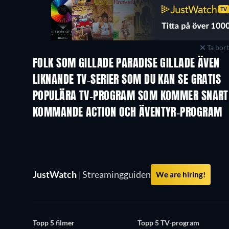
Ta bor
FOLK SOM GILLADE PARADISE GILLADE ÄVEN
TV
TV
LIKNANDE TV-SERIER SOM DU KAN SE GRATIS
TV
TV
POPULÄRA TV-PROGRAM SOM KOMMER SNART
TV
TV
KOMMANDE ACTION OCH ÄVENTYR-PROGRAM
Säsong 2
Säsong 1
JustWatch
|
Streamingguiden
We are hiring!
Topp 5 filmer
Topp 5 TV-program