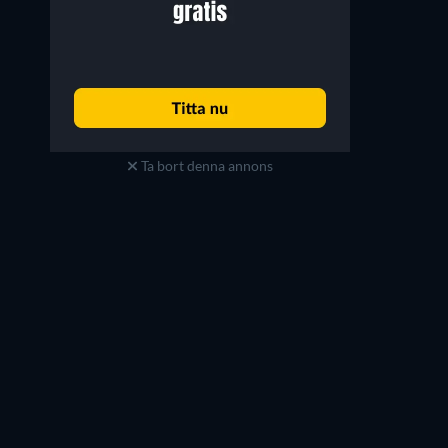
Ta bort denna annons
Krys Marshall
Enuka Okuma
Nicole Robinson
Dr. Teri Rogers-Collins