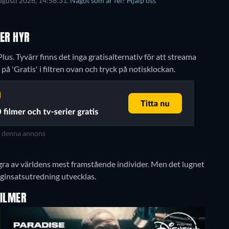
ugusti 2026, 14:58:31.
Något som är fel? Hjälp oss
LER HYR
Plus.
Tyvärr finns det inga gratisalternativ för att streama
a på 'Gratis' i filtren ovan och tryck på notisklockan.
t denna annons
några av världens mest framstående individer. Men det lugnet
ginsatsutredning utvecklas.
FILMER