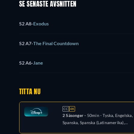
SE SENASTE AVSNITTEN
S2 A8
-
Exodus
S2 A7
-
The Final Countdown
S2 A6
-
Jane
TITTA NU
CC
4K
2 Säsonger -
50min
- Tyska, Engelska,
Spanska, Spanska (Latinamerika),
Franska, Italienska, Japanska, Polska,