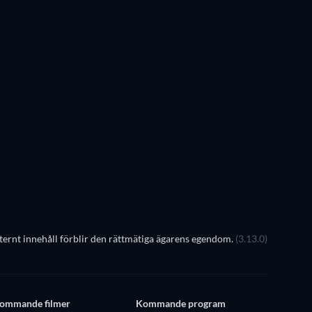
TV
TV
TV
TV
TV
TV
Säsong 3
Säsong 5
ternt innehåll förblir den rättmätiga ägarens egendom.
(3.13.0)
ommande filmer
Kommande program