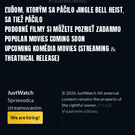
Odstrániť reklamy
ĽUĎOM, KTORÝM SA PÁČILO JINGLE BELL HEIST,
SA TIEŽ PÁČILO
PODOBNÉ FILMY SI MÔŽETE POZRIEŤ ZADARMO
POPULAR MOVIES COMING SOON
UPCOMING KOMÉDIA MOVIES (STREAMING &
THEATRICAL RELEASE)
JustWatch
© 2026 JustWatch All external
content remains the property of
Sprievodca
the rightful owner.
(3.13.0)
streamovaním
Vyjadrenie súhlasu
We are hiring!