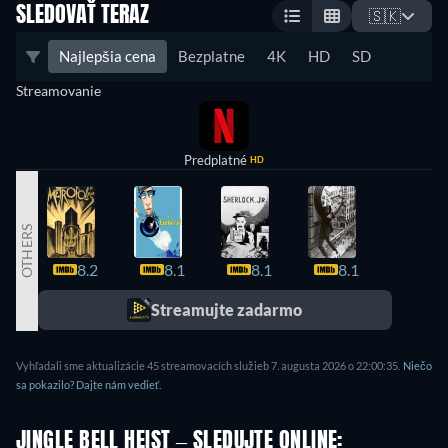
SLEDOVAŤ TERAZ
🇸🇰
Najlepšia cena
Bezplatne
4K
HD
SD
Streamovanie
Predplatné
HD
OTHERS
8.2
8.1
8.1
8.1
8.0
Streamujte zadarmo
Vyhľadali sme aktualizácie 45 streamovacích služieb 7. augusta 2026 o 22:00:35.
Niečo
sa pokazilo? Dajte nám vedieť.
JINGLE BELL HEIST – SLEDUJTE ONLINE: