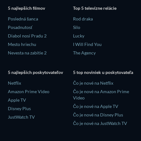
5 najlepších filmov
Top 5 televízne relácie
Posledná šanca
Rod draka
Posadnutosť
Silo
Diabol nosí Pradu 2
Lucky
Mesto hriechu
I Will Find You
Nevesta na zabitie 2
The Agency
5 najlepších poskytovateľov
5 top noviniek u poskytovateľa
Netflix
Čo je nové na Netflix
Amazon Prime Video
Čo je nové na Amazon Prime
Video
Apple TV
Čo je nové na Apple TV
Disney Plus
Čo je nové na Disney Plus
JustWatch TV
Čo je nové na JustWatch TV