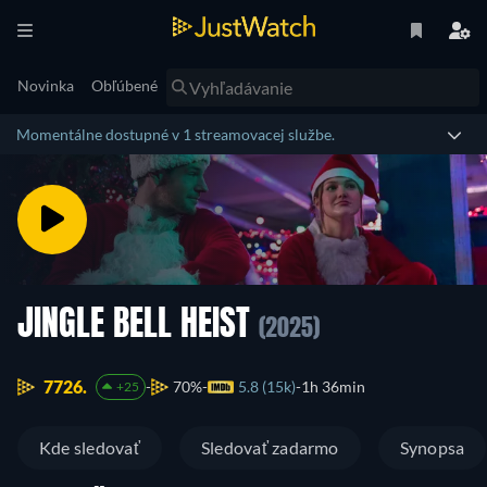
Novinka
Obľúbené
Momentálne dostupné v 1 streamovacej službe.
JINGLE BELL HEIST
(2025)
7726.
70%
5.8 (15k)
1h 36min
+25
Kde sledovať
Sledovať zadarmo
Synopsa