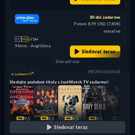
30 dní zadarmo
Potom 8,99 USD (7,80€)
mesačne
CC
HD
16+
94min
- Angličtina
Sledovať teraz
Zobraziť viac
PROPAGOVANÉ
+ 5
Spojené kráľovstvo
Sledujte podobné tituly s JustWatch TV zadarmo!
9.5
8.5
8.5
8.4
8.0
Sledovať teraz