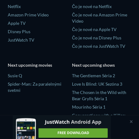
Netflix
Čo je nové na Netflix
Amazon Prime Video
Čo je nové na Amazon Prime
Video
Apple TV
Čo je nové na Apple TV
Disney Plus
Čo je nové na Disney Plus
JustWatch TV
Čo je nové na JustWatch TV
Next upcoming movies
Next upcoming shows
Susie Q
The Gentlemen Séria 2
Spider-Man: Za paralelnými
Love Is Blind: UK Sezóna 3
svetmi
The Chosen in the Wild with
Bear Grylls Séria 1
Mourinho Séria 1
Conversations with a Killer:
The Charles Manson Tapes
Séria 1