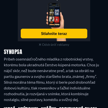
Odstrániť reklamy
SYNOPSA
Príbeh osemnásťročného mladíka z robotníckej vrstvy,
ktorému bola ukradnutá čerstvo kúpená motorka. Chce ju
nájsť skôr, než bude nenávratne preč, a tak sa obráti na
partiu gaunerov a svojho staršieho brata, známej „firmy“.
Silná morálna téma filmu, ktorý si berie pod drobnohľad
dobovú kultúru, tlak rovesníkov a ťažké individuálne
rozhodnutia, je rozvíjaná v snímke, ktorá kombinuje
nostalgiu, silné postavy, komédiu a svižný dej.