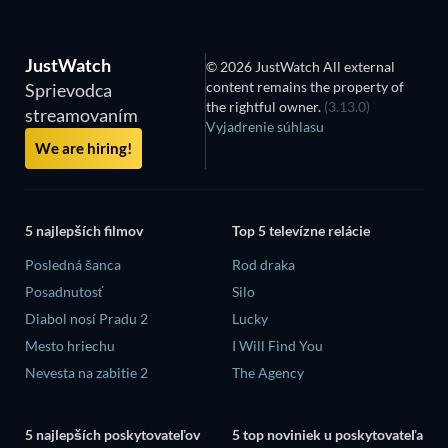
JustWatch
© 2026 JustWatch All external
content remains the property of
Sprievodca
the rightful owner.
(3.13.0)
streamovaním
Vyjadrenie súhlasu
We are hiring!
5 najlepších filmov
Top 5 televízne relácie
Posledná šanca
Rod draka
Posadnutosť
Silo
Diabol nosí Pradu 2
Lucky
Mesto hriechu
I Will Find You
Nevesta na zabitie 2
The Agency
5 najlepších poskytovateľov
5 top noviniek u poskytovateľa