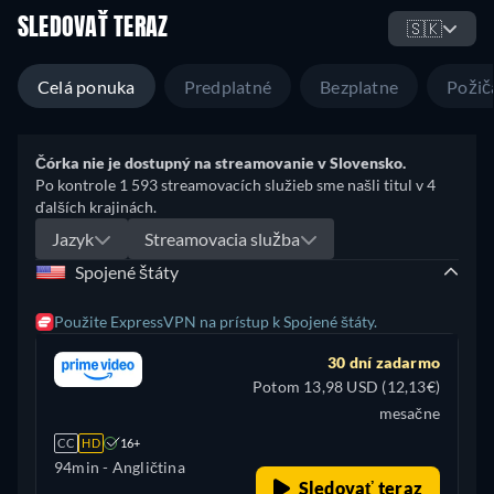
SLEDOVAŤ TERAZ
🇸🇰
Celá ponuka
Predplatné
Bezplatne
Požič
Čórka nie je dostupný na streamovanie v Slovensko.
Po kontrole 1 593 streamovacích služieb sme našli titul v 4
ďalších krajinách.
Jazyk
Streamovacia služba
Spojené štáty
Použite ExpressVPN na prístup k Spojené štáty.
30 dní zadarmo
Potom 13,98 USD (12,13€)
mesačne
CC
HD
16+
94min
- Angličtina
Sledovať teraz