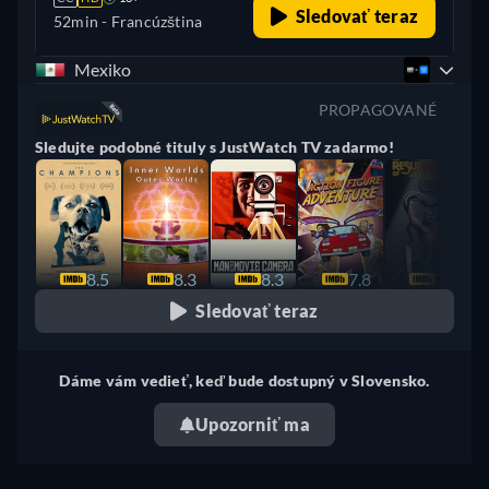
Sledovať teraz
52min
- Francúzština
Mexiko
PROPAGOVANÉ
Sledujte podobné tituly s JustWatch TV zadarmo!
8.5
8.3
8.3
7.8
7.8
Sledovať teraz
Dáme vám vedieť, keď bude dostupný v Slovensko.
Upozorniť ma