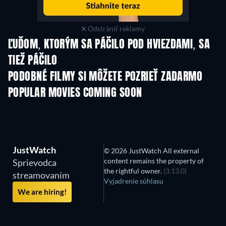
Odstrániť reklamy
ĽUĎOM, KTORÝM SA PÁČILO POD HVIEZDAMI, SA
TIEŽ PÁČILO
PODOBNÉ FILMY SI MÔŽETE POZRIEŤ ZADARMO
POPULAR MOVIES COMING SOON
JustWatch
© 2026 JustWatch All external
content remains the property of
Sprievodca
the rightful owner.
(3.13.0)
streamovaním
Vyjadrenie súhlasu
We are hiring!