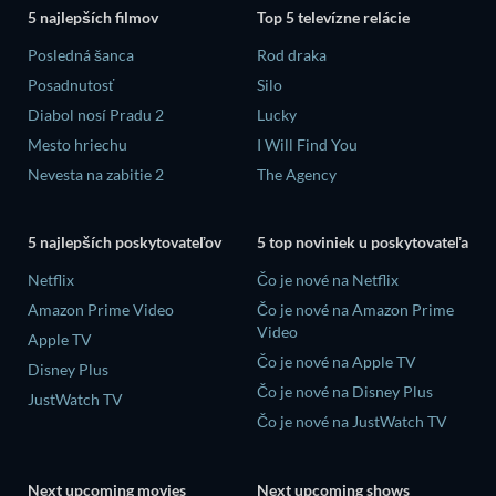
5 najlepších filmov
Top 5 televízne relácie
Posledná šanca
Rod draka
Posadnutosť
Silo
Diabol nosí Pradu 2
Lucky
Mesto hriechu
I Will Find You
Nevesta na zabitie 2
The Agency
5 najlepších poskytovateľov
5 top noviniek u poskytovateľa
Netflix
Čo je nové na Netflix
Amazon Prime Video
Čo je nové na Amazon Prime
Video
Apple TV
Čo je nové na Apple TV
Disney Plus
Čo je nové na Disney Plus
JustWatch TV
Čo je nové na JustWatch TV
Next upcoming movies
Next upcoming shows