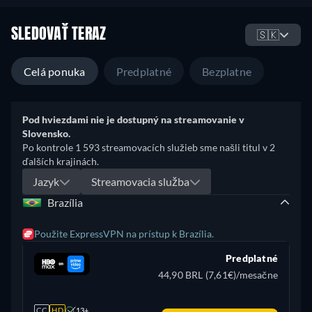
SLEDOVAŤ TERAZ
🇸🇰
Celá ponuka
Predplatné
Bezplatne
Pod hviezdami nie je dostupný na streamovanie v
Slovensko.
Po kontrole 1 593 streamovacích služieb sme našli titul v 2
ďalších krajinách.
Jazyk
Streamovacia služba
Brazília
Použite ExpressVPN na prístup k Brazília.
Predplatné
44,90 BRL (7,61€)/mesačne
CC
HD
13+