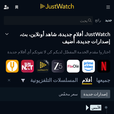
جديد
رائج
JustWatch، أفلام جديدة، شاهد أونلاين، بث،
إصدارات جديدة، أُضيف
اختاروا مقدم الخدمة المفضّل لديكم كي لا تفوتكم أي أفلام جديدة
تُضاف لديه.
اطلعوا على كل جديد مع صفحة الأعمال الجديدة على JustWatch.
ما الجديد على Netflix أو iWantTFC أو OSN؟ كونوا دائماً أول من
يعرف.
جميعها
أفلام
المسلسلات التلفزيونية
استخدموا فلتراً لانتقاء مقدم الخدمة الذي تفضّلونه أو النوع أو سنة
الإصدار التي ترغبون فيها. وسيتذكر شريط المشاهدة إعداداتكم
إصدارات جديدة
سعر مخفّض
دائماً.
الأمس