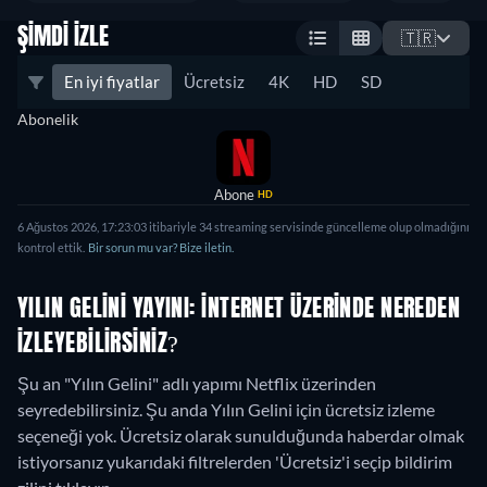
ŞIMDI İZLE
🇹🇷
En iyi fiyatlar
Ücretsiz
4K
HD
SD
Abonelik
Abone
HD
6 Ağustos 2026, 17:23:03 itibariyle 34 streaming servisinde güncelleme olup olmadığını
kontrol ettik.
Bir sorun mu var? Bize iletin.
YILIN GELINI YAYINI: İNTERNET ÜZERINDE NEREDEN
IZLEYEBILIRSINIZ?
Şu an "Yılın Gelini" adlı yapımı Netflix üzerinden
seyredebilirsiniz.
Şu anda Yılın Gelini için ücretsiz izleme
seçeneği yok. Ücretsiz olarak sunulduğunda haberdar olmak
istiyorsanız yukarıdaki filtrelerden 'Ücretsiz'i seçip bildirim