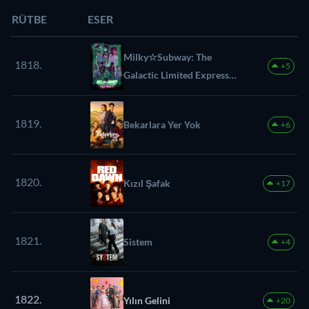
RÜTBE
ESER
Milky☆Subway: The
1818.
+5
Galactic Limited Express
(Film)
1819.
Bekarlara Yer Yok
+6
1820.
Kızıl Şafak
+17
1821.
Sistem
+4
1822.
Yılın Gelini
+20