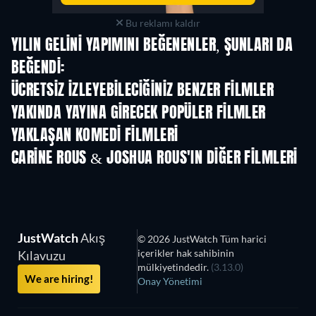
Bu reklamı kaldır
YILIN GELINI YAPIMINI BEĞENENLER, ŞUNLARI DA
BEĞENDI:
ÜCRETSIZ IZLEYEBILECIĞINIZ BENZER FILMLER
YAKINDA YAYINA GIRECEK POPÜLER FILMLER
YAKLAŞAN KOMEDI FILMLERI
CARINE ROUS & JOSHUA ROUS'IN DIĞER FILMLERI
JustWatch
Akış
© 2026 JustWatch Tüm harici
içerikler hak sahibinin
Kılavuzu
mülkiyetindedir.
(3.13.0)
We are hiring!
Onay Yönetimi