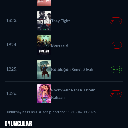
1823.
They Fight
-29
1824.
Boneyard
-3
1825.
Kötülüğün Rengi: Siyah
+3
Rocky Aur Rani Kii Prem
1826.
-53
Kahaani
Günlük yayın sıralamaları son güncellendi: 13:18, 06.08.2026
OYUNCULAR