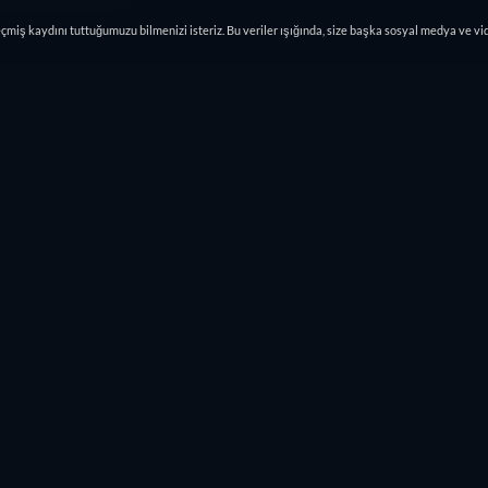
eçmiş kaydını tuttuğumuzu bilmenizi isteriz. Bu veriler ışığında, size başka sosyal medya ve vi
t
Fragmanlar
Benzer yapımlar
Liste
Izgara
🇹🇷
Türkiye
Ücretsiz
Şimdi İzle
retail price
retail price
Ücretsiz izle
TANITILAN