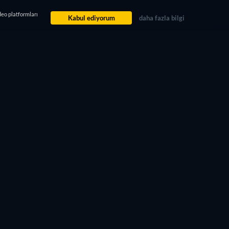
deo platformları
Kabul ediyorum
daha fazla bilgi
FILM HAKKINDA
YÖNETMEN
Adam Christian Clark
DEĞERLENDIRME
6.3 (1k)
80%
Beğen
Beğenmedim