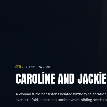
6.3 (1.9k)
1sa 24dk
CAROLINE AND JACKIE
A woman turns her sister's belated birthday celebration 
events unfold, it becomes unclear which sibling needs th