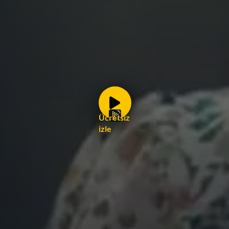
Ücretsiz
izle