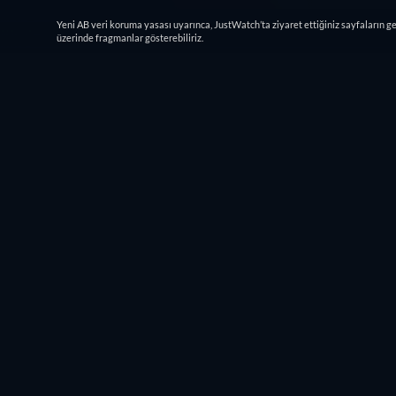
Yeni AB veri koruma yasası uyarınca, JustWatch’ta ziyaret ettiğiniz sayfaların g
üzerinde fragmanlar gösterebiliriz.
Nereden izlenebilir
Ücretsiz izle
Öze
ŞIMDI İZLE
Tümü
Ücretsiz
CC
HD
84min
Benzer filmleri Prime Video ile
ücretsiz izle