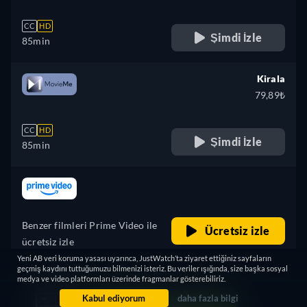
CC
HD
Şimdi İzle
85min
Kirala
79,89₺
CC
HD
Şimdi İzle
85min
retail price
Benzer filmleri Prime Video ile
Ücretsiz izle
ücretsiz izle
TANITILAN
Yeni AB veri koruma yasası uyarınca, JustWatch’ta ziyaret ettiğiniz sayfaların
geçmiş kaydını tuttuğumuzu bilmenizi isteriz. Bu veriler ışığında, size başka sosyal
medya ve video platformları üzerinde fragmanlar gösterebiliriz.
Aradığınızı bulamadınız mı?
Kabul ediyorum
daha fazla bilgi