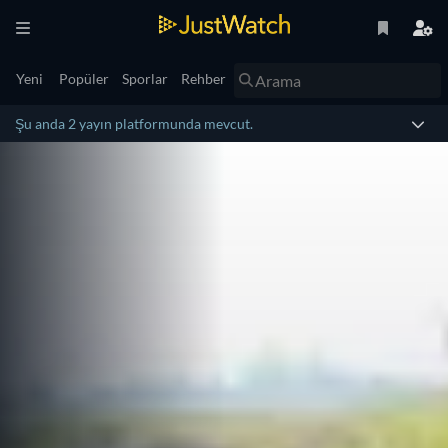
Yeni
Popüler
Sporlar
Rehber
Şu anda 2 yayın platformunda mevcut.