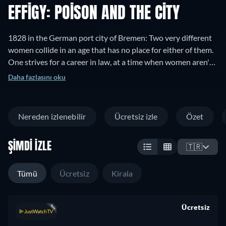
EFFIGY: POISON AND THE CITY
1828 in the German port city of Bremen: Two very different
women collide in an age that has no place for either of them.
One strives for a career in law, at a time when women aren't
even admitted to universities. The other has lived life outside
Daha fazlasını oku
the law and may now have to pay the tab. One of them needs
to get her head together – while the other would do anything
not to lose hers. -- Based on a true story.
Nereden izlenebilir
Ücretsiz izle
Özet
ŞIMDI İZLE
🇹🇷
Tümü
Ücretsiz
Kirala
Ücretsiz
retail price