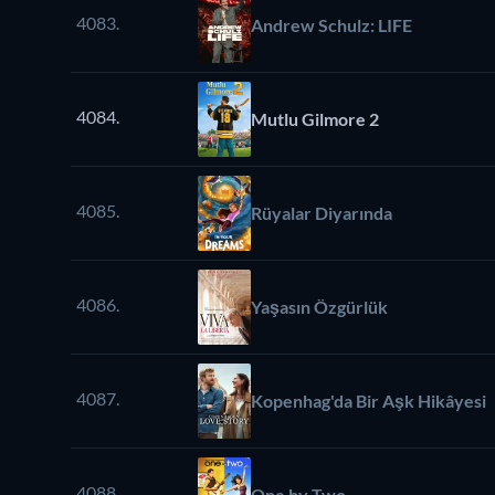
4083.
Andrew Schulz: LIFE
4084.
Mutlu Gilmore 2
4085.
Rüyalar Diyarında
4086.
Yaşasın Özgürlük
4087.
Kopenhag'da Bir Aşk Hikâyesi
4088.
One by Two