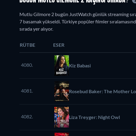
BUGÜN MUTLU GILMORE 2 KAÇINCI SIRADA?
Mutlu Gilmore 2 bugün JustWatch günlük streaming sıral
7 basamak yükseldi. Türkiye popüler filmler sıralamasında
sırada yer alıyor.
RÜTBE
ESER
4080.
Kiz Babasi
4081.
Rosebud Baker: The Mother L
4082.
Liza Treyger: Night Owl