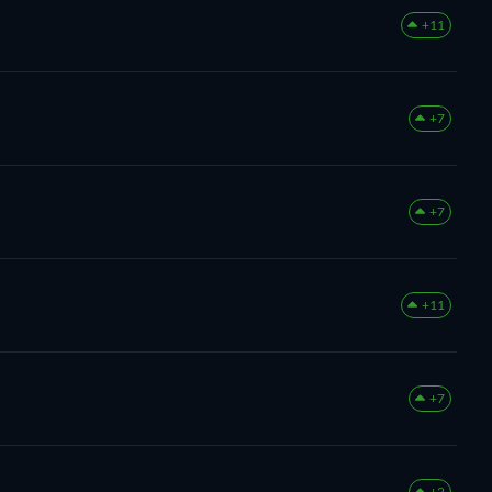
+11
+7
+7
+11
+7
+2