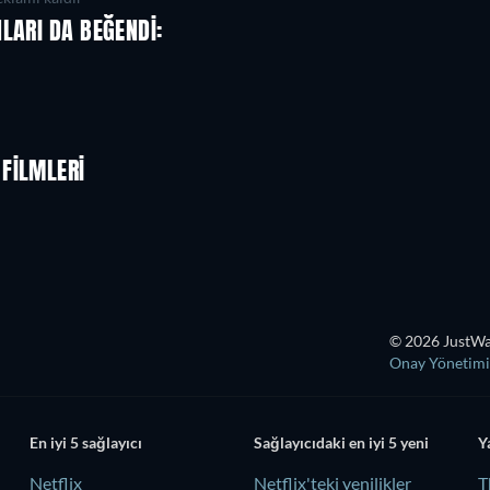
LARI DA BEĞENDI:
FILMLERI
© 2026 JustWat
Onay Yönetimi
En iyi 5 sağlayıcı
Sağlayıcıdaki en iyi 5 yeni
Y
Netflix
Netflix'teki yenilikler
T