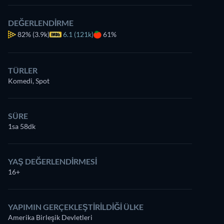
DEĞERLENDIRME
82%
(3.9k)
6.1 (121k)
61%
TÜRLER
Komedi, Spot
SÜRE
1sa 58dk
YAŞ DEĞERLENDIRMESI
16+
YAPIMIN GERÇEKLEŞTIRILDIĞI ÜLKE
Amerika Birleşik Devletleri