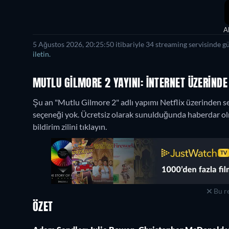
A
5 Ağustos 2026, 20:25:50 itibariyle 34 streaming servisinde g
iletin.
MUTLU GILMORE 2 YAYINI: İNTERNET ÜZERINDE
Şu an "Mutlu Gilmore 2" adlı yapımı Netflix üzerinden se
seçeneği yok. Ücretsiz olarak sunulduğunda haberdar olma
bildirim zilini tıklayın.
Bu re
ÖZET