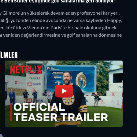
Ben Stiller eşliğinde golf sahalarına geri dönüyor!
y Gilmore'un yükselerek devam eden profesyonel kariyeri,
ımlılığı yüzünden elinde avucunda ne varsa kaybeden Happy,
en küçük kızı Vienna'nın Paris'te bir bale okuluna gitmek
atını yeniden değerlendirmesine ve golf sahalarına dönmesine
ILMLER