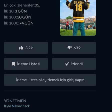
En çok izlenenler:
05.
İlk 10:
3 GÜN
İlk 100:
30 GÜN
İlk 1000:
74 GÜN
3.2k
639
İzleme Listesi
İzlendi
İzleme Listesini eşitlemek için giriş yapın
YÖNETMEN
Kyle Newacheck