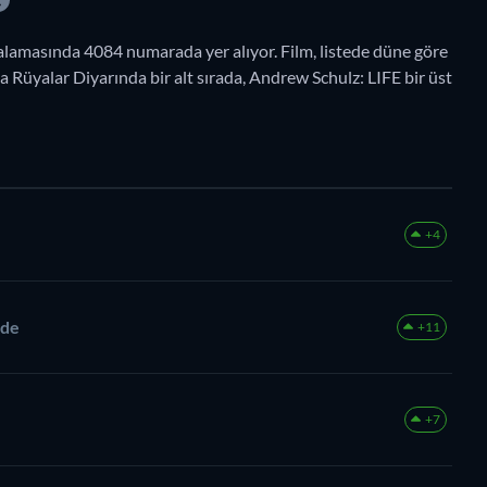
amasında 4084 numarada yer alıyor. Film, listede düne göre
 Rüyalar Diyarında bir alt sırada, Andrew Schulz: LIFE bir üst
+4
ode
+11
+7