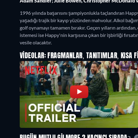
Adam Sandler; Julie Bowen, Christopher McDonald ve 
1996 yılında başarısını şampiyonlukla taçlandıran Happ
yaşadığı trajik bir kayıp yüzünden mahvolur. Alkol bağ
golf oynamayı tamamen bırakır. Geçen yılların ardından, 
istemesi ise Happy'nin karşısına çıkan bir işbirliği fırs
vesile olacaktır.
VIDEOLAR: FRAGMANLAR, TANITIMLAR, KISA F