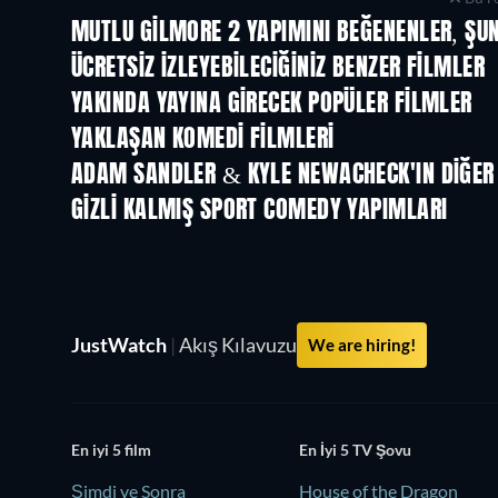
MUTLU GILMORE 2 YAPIMINI BEĞENENLER, ŞUN
ÜCRETSIZ IZLEYEBILECIĞINIZ BENZER FILMLER
YAKINDA YAYINA GIRECEK POPÜLER FILMLER
YAKLAŞAN KOMEDI FILMLERI
ADAM SANDLER & KYLE NEWACHECK'IN DIĞER 
GIZLI KALMIŞ SPORT COMEDY YAPIMLARI
TV
JustWatch
|
Akış Kılavuzu
We are hiring!
En iyi 5 film
En İyi 5 TV Şovu
Şimdi ve Sonra
House of the Dragon