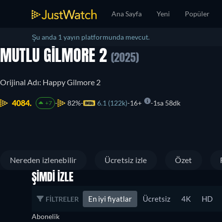
Ana Sayfa
Yeni
Popüler
Şu anda 1 yayın platformunda mevcut.
MUTLU GILMORE 2
(2025)
Orijinal Adı: Happy Gilmore 2
4084.
82%
6.1 (122k)
16+
1sa 58dk
+7
Nereden izlenebilir
Ücretsiz izle
Özet
ŞIMDI İZLE
En iyi fiyatlar
Ücretsiz
4K
HD
FILTRELER
Abonelik