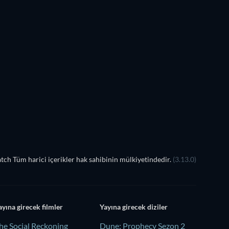
ch Tüm harici içerikler hak sahibinin mülkiyetindedir.
(3.13.0)
ayına girecek filmler
Yayına girecek diziler
he Social Reckoning
Dune: Prophecy Sezon 2