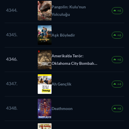
Pangolin: Kulu'nun
4344.
+6
Yolculuğu
4345.
Aşk Böyledir
+6
Amerika'da Terör:
4346.
+6
Oklahoma City Bombalı
Saldırısı
4347.
Ah Gençlik
+4
4348.
Deathmoon
+6