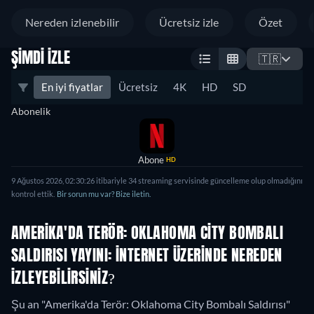
Nereden izlenebilir
Ücretsiz izle
Özet
ŞIMDI İZLE
🇹🇷
En iyi fiyatlar
Ücretsiz
4K
HD
SD
Abonelik
Abone
HD
9 Ağustos 2026, 02:30:26 itibariyle 34 streaming servisinde güncelleme olup olmadığını
kontrol ettik.
Bir sorun mu var? Bize iletin.
AMERIKA'DA TERÖR: OKLAHOMA CITY BOMBALI
SALDIRISI YAYINI: İNTERNET ÜZERINDE NEREDEN
IZLEYEBILIRSINIZ?
Şu an "Amerika'da Terör: Oklahoma City Bombalı Saldırısı"