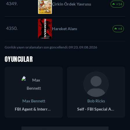
4349.
Çirkin Ördek Yavrusu
+14
4350.
Hareket Alanı
+4
Günlük yayın sıralamaları son güncellendi: 09:23, 09.08.2026
OYUNCULAR
Max Bennett
Bob Ricks
FBI Agent & Interrogator
Self - FBI Special Agent in Charge, OKC