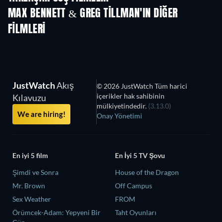
MAX BENNETT & GREG TILLMAN'IN DIĞER
FILMLERI
JustWatch
Akış
© 2026 JustWatch Tüm harici
içerikler hak sahibinin
Kılavuzu
mülkiyetindedir.
(3.13.0)
We are hiring!
Onay Yönetimi
En iyi 5 film
En İyi 5 TV Şovu
Şimdi ve Sonra
House of the Dragon
Mr. Brown
Off Campus
Sex Weather
FROM
Örümcek-Adam: Yepyeni Bir
Taht Oyunları