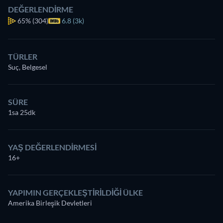
DEĞERLENDIRME
65%
(304)
6.8 (3k)
TÜRLER
Suç, Belgesel
SÜRE
1sa 25dk
YAŞ DEĞERLENDIRMESI
16+
YAPIMIN GERÇEKLEŞTIRILDIĞI ÜLKE
Amerika Birleşik Devletleri