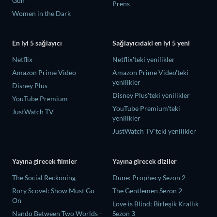
Gün
Prens
Women in the Dark
En iyi 5 sağlayıcı
Sağlayıcıdaki en iyi 5 yeni
Netflix
Netflix'teki yenilikler
Amazon Prime Video
Amazon Prime Video'teki
yenilikler
Disney Plus
Disney Plus'teki yenilikler
YouTube Premium
YouTube Premium'teki
JustWatch TV
yenilikler
JustWatch TV'teki yenilikler
Yayına girecek filmler
Yayına girecek diziler
The Social Reckoning
Dune: Prophecy Sezon 2
Rory Scovel: Show Must Go
The Gentlemen Sezon 2
On
Love is Blind: Birleşik Krallık
Nando Between Two Worlds -
Sezon 3